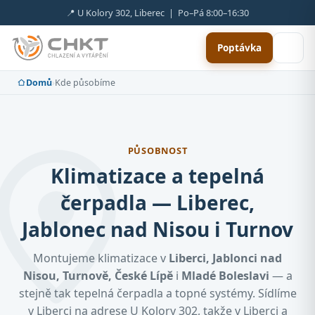
📍 U Kolory 302, Liberec | Po–Pá 8:00–16:30
Poptávka
Domů
›
Kde působíme
PŮSOBNOST
Klimatizace a tepelná
čerpadla — Liberec,
Jablonec nad Nisou i Turnov
Montujeme klimatizace v
Liberci, Jablonci nad
Nisou, Turnově, České Lípě
i
Mladé Boleslavi
— a
stejně tak tepelná čerpadla a topné systémy. Sídlíme
v Liberci na adrese U Kolory 302, takže v Liberci a