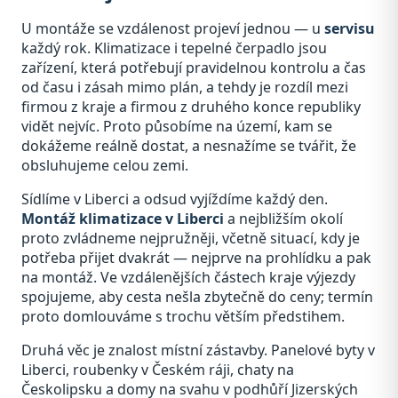
U montáže se vzdálenost projeví jednou — u
servisu
každý rok. Klimatizace i tepelné čerpadlo jsou
zařízení, která potřebují pravidelnou kontrolu a čas
od času i zásah mimo plán, a tehdy je rozdíl mezi
firmou z kraje a firmou z druhého konce republiky
vidět nejvíc. Proto působíme na území, kam se
dokážeme reálně dostat, a nesnažíme se tvářit, že
obsluhujeme celou zemi.
Sídlíme v Liberci a odsud vyjíždíme každý den.
Montáž klimatizace v Liberci
a nejbližším okolí
proto zvládneme nejpružněji, včetně situací, kdy je
potřeba přijet dvakrát — nejprve na prohlídku a pak
na montáž. Ve vzdálenějších částech kraje výjezdy
spojujeme, aby cesta nešla zbytečně do ceny; termín
proto domlouváme s trochu větším předstihem.
Druhá věc je znalost místní zástavby. Panelové byty v
Liberci, roubenky v Českém ráji, chaty na
Českolipsku a domy na svahu v podhůří Jizerských