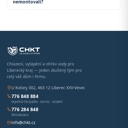
nemontovali?
Chlazení, vytápění a ohřev vody pro
Liberecký kraj — jeden zkušený tým pro
celý váš dům i firmu.
U Kolory 302, 463 12 Liberec XXV-Vesec
776 848 884
tepelná čerpadla · servis · ostatní
776 284 848
klimatizace
info@chkt.cz