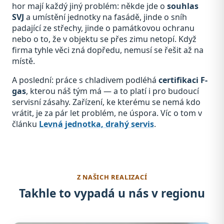
hor mají každý jiný problém: někde jde o
souhlas
SVJ
a umístění jednotky na fasádě, jinde o sníh
padající ze střechy, jinde o památkovou ochranu
nebo o to, že v objektu se přes zimu netopí. Když
firma tyhle věci zná dopředu, nemusí se řešit až na
místě.
A poslední: práce s chladivem podléhá
certifikaci F-
gas
, kterou náš tým má — a to platí i pro budoucí
servisní zásahy. Zařízení, ke kterému se nemá kdo
vrátit, je za pár let problém, ne úspora. Víc o tom v
článku
Levná jednotka, drahý servis
.
Z NAŠICH REALIZACÍ
Takhle to vypadá u nás v regionu