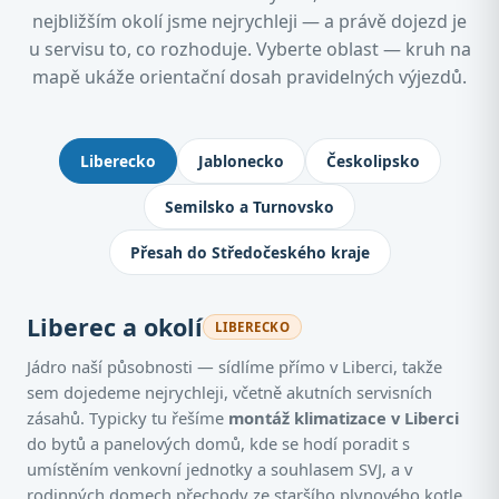
nejbližším okolí jsme nejrychleji — a právě dojezd je
u servisu to, co rozhoduje. Vyberte oblast — kruh na
mapě ukáže orientační dosah pravidelných výjezdů.
Kde montujeme klimatizace: Jablone
Liberecko
Jablonecko
Českolipsko
Semilsko a Turnovsko
Přesah do Středočeského kraje
Liberec a okolí
LIBERECKO
Jádro naší působnosti — sídlíme přímo v Liberci, takže
sem dojedeme nejrychleji, včetně akutních servisních
zásahů. Typicky tu řešíme
montáž klimatizace v Liberci
do bytů a panelových domů, kde se hodí poradit s
umístěním venkovní jednotky a souhlasem SVJ, a v
rodinných domech přechody ze staršího plynového kotle