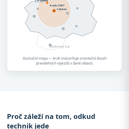
Chrastava
★ sídlo CHKT
Liberec
Středočeský kraj
Ilustrační mapa — kruh znázorňuje orientační dosah
pravidelných výjezdů v dané oblasti.
Proč záleží na tom, odkud
technik jede