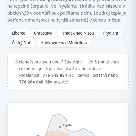
na tepelné čerpadlo. Ve Frýdlantu, Hrádku nad Nisou a v
obcích výš v podhůří pak počítáme s tím, že zdroj tepla je
potřeba dimenzovat na tvrdší zimu než v centru města.
Liberec
Chrastava
Hrádek nad Nisou
Frýdlant
Český Dub
Hodkovice nad Mohelkou
Nenašli jste svou obec? Zavolejte — do 5 minut vám
řekneme, jestli je vaše lokalita v dojezdové
vzdálenosti:
776 848 884
(TČ · servis · ostatní) nebo
776 284 848
(klimatizace)
Frýdlant