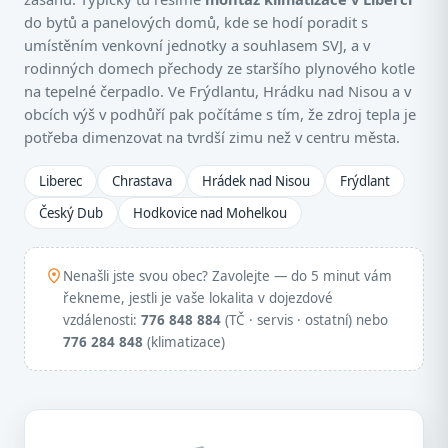
do bytů a panelových domů, kde se hodí poradit s
umístěním venkovní jednotky a souhlasem SVJ, a v
rodinných domech přechody ze staršího plynového kotle
na tepelné čerpadlo. Ve Frýdlantu, Hrádku nad Nisou a v
obcích výš v podhůří pak počítáme s tím, že zdroj tepla je
potřeba dimenzovat na tvrdší zimu než v centru města.
Liberec
Chrastava
Hrádek nad Nisou
Frýdlant
Český Dub
Hodkovice nad Mohelkou
Nenašli jste svou obec? Zavolejte — do 5 minut vám
řekneme, jestli je vaše lokalita v dojezdové
vzdálenosti:
776 848 884
(TČ · servis · ostatní) nebo
776 284 848
(klimatizace)