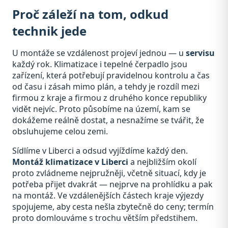
Proč záleží na tom, odkud
technik jede
U montáže se vzdálenost projeví jednou — u
servisu
každý rok. Klimatizace i tepelné čerpadlo jsou
zařízení, která potřebují pravidelnou kontrolu a čas
od času i zásah mimo plán, a tehdy je rozdíl mezi
firmou z kraje a firmou z druhého konce republiky
vidět nejvíc. Proto působíme na území, kam se
dokážeme reálně dostat, a nesnažíme se tvářit, že
obsluhujeme celou zemi.
Sídlíme v Liberci a odsud vyjíždíme každý den.
Montáž klimatizace v Liberci
a nejbližším okolí
proto zvládneme nejpružněji, včetně situací, kdy je
potřeba přijet dvakrát — nejprve na prohlídku a pak
na montáž. Ve vzdálenějších částech kraje výjezdy
spojujeme, aby cesta nešla zbytečně do ceny; termín
proto domlouváme s trochu větším předstihem.