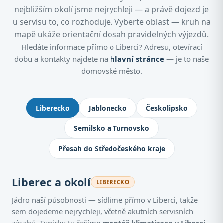
nejbližším okolí jsme nejrychleji — a právě dojezd je
u servisu to, co rozhoduje. Vyberte oblast — kruh na
mapě ukáže orientační dosah pravidelných výjezdů.
Hledáte informace přímo o Liberci? Adresu, otevírací
dobu a kontakty najdete na
hlavní stránce
— je to naše
domovské město.
Kde montujeme klimatizace: Jablone
Liberecko
Jablonecko
Českolipsko
Semilsko a Turnovsko
Přesah do Středočeského kraje
Liberec a okolí
LIBERECKO
Jádro naší působnosti — sídlíme přímo v Liberci, takže
sem dojedeme nejrychleji, včetně akutních servisních
zásahů. Typicky tu řešíme
montáž klimatizace v Liberci