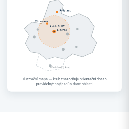
Frýdlant
Chrastava
★ sídlo CHKT
Liberec
Středočeský kraj
Ilustrační mapa — kruh znázorňuje orientační dosah
pravidelných výjezdů v dané oblasti.