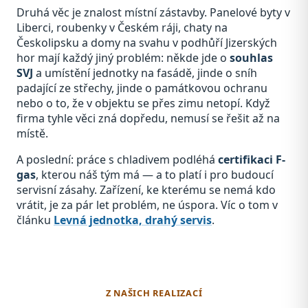
Druhá věc je znalost místní zástavby. Panelové byty v
Liberci, roubenky v Českém ráji, chaty na
Českolipsku a domy na svahu v podhůří Jizerských
hor mají každý jiný problém: někde jde o
souhlas
SVJ
a umístění jednotky na fasádě, jinde o sníh
padající ze střechy, jinde o památkovou ochranu
nebo o to, že v objektu se přes zimu netopí. Když
firma tyhle věci zná dopředu, nemusí se řešit až na
místě.
A poslední: práce s chladivem podléhá
certifikaci F-
gas
, kterou náš tým má — a to platí i pro budoucí
servisní zásahy. Zařízení, ke kterému se nemá kdo
vrátit, je za pár let problém, ne úspora. Víc o tom v
článku
Levná jednotka, drahý servis
.
Z NAŠICH REALIZACÍ