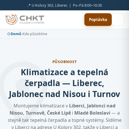
📍 U Kolory 302, Liberec | Po–Pá 8:00–16:30
Poptávka
Domů
›
Kde působíme
PŮSOBNOST
Klimatizace a tepelná
čerpadla — Liberec,
Jablonec nad Nisou i Turnov
Montujeme klimatizace v
Liberci, Jablonci nad
Nisou, Turnově, České Lípě
i
Mladé Boleslavi
— a
stejně tak tepelná čerpadla a topné systémy. Sídlíme
v Liberci na adrese U Kolory 302, takže v Liberci a