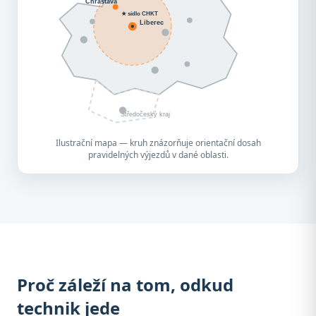
Chrastava
★ sídlo CHKT
Liberec
Středočeský kraj
Ilustrační mapa — kruh znázorňuje orientační dosah
pravidelných výjezdů v dané oblasti.
Proč záleží na tom, odkud
technik jede