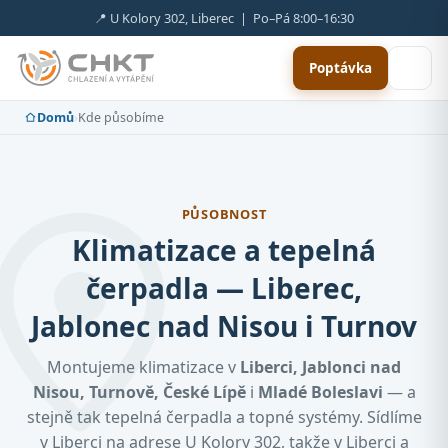
📍 U Kolory 302, Liberec | Po–Pá 8:00–16:30
Poptávka
Domů
›
Kde působíme
PŮSOBNOST
Klimatizace a tepelná
čerpadla — Liberec,
Jablonec nad Nisou i Turnov
Montujeme klimatizace v
Liberci, Jablonci nad
Nisou, Turnově, České Lípě
i
Mladé Boleslavi
— a
stejně tak tepelná čerpadla a topné systémy. Sídlíme
v Liberci na adrese U Kolory 302, takže v Liberci a