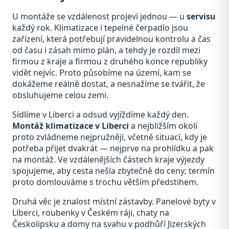
U montáže se vzdálenost projeví jednou — u
servisu
každý rok. Klimatizace i tepelné čerpadlo jsou
zařízení, která potřebují pravidelnou kontrolu a čas
od času i zásah mimo plán, a tehdy je rozdíl mezi
firmou z kraje a firmou z druhého konce republiky
vidět nejvíc. Proto působíme na území, kam se
dokážeme reálně dostat, a nesnažíme se tvářit, že
obsluhujeme celou zemi.
Sídlíme v Liberci a odsud vyjíždíme každý den.
Montáž klimatizace v Liberci
a nejbližším okolí
proto zvládneme nejpružněji, včetně situací, kdy je
potřeba přijet dvakrát — nejprve na prohlídku a pak
na montáž. Ve vzdálenějších částech kraje výjezdy
spojujeme, aby cesta nešla zbytečně do ceny; termín
proto domlouváme s trochu větším předstihem.
Druhá věc je znalost místní zástavby. Panelové byty v
Liberci, roubenky v Českém ráji, chaty na
Českolipsku a domy na svahu v podhůří Jizerských