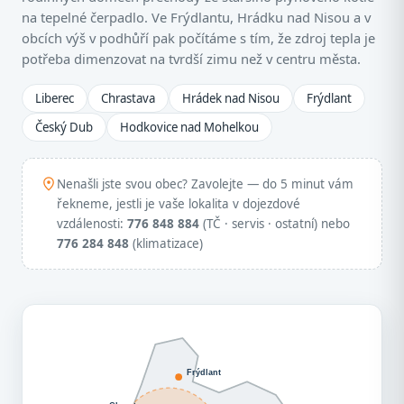
na tepelné čerpadlo. Ve Frýdlantu, Hrádku nad Nisou a v
obcích výš v podhůří pak počítáme s tím, že zdroj tepla je
potřeba dimenzovat na tvrdší zimu než v centru města.
Liberec
Chrastava
Hrádek nad Nisou
Frýdlant
Český Dub
Hodkovice nad Mohelkou
Nenašli jste svou obec? Zavolejte — do 5 minut vám
řekneme, jestli je vaše lokalita v dojezdové
vzdálenosti:
776 848 884
(TČ · servis · ostatní) nebo
776 284 848
(klimatizace)
Frýdlant