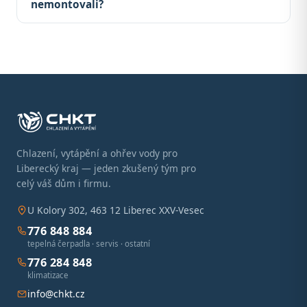
nemontovali?
Chlazení, vytápění a ohřev vody pro
Liberecký kraj — jeden zkušený tým pro
celý váš dům i firmu.
U Kolory 302, 463 12 Liberec XXV-Vesec
776 848 884
tepelná čerpadla · servis · ostatní
776 284 848
klimatizace
info@chkt.cz