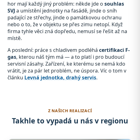
hor mají každý jiný problém: někde jde o
souhlas
SVJ
a umístění jednotky na fasádě, jinde o sníh
padající ze střechy, jinde o památkovou ochranu
nebo o to, že v objektu se přes zimu netopí. Když
firma tyhle věci zná dopředu, nemusí se řešit až na
místě.
A poslední: práce s chladivem podléhá
certifikaci F-
gas
, kterou náš tým má — a to platí i pro budoucí
servisní zásahy. Zařízení, ke kterému se nemá kdo
vrátit, je za pár let problém, ne úspora. Víc o tom v
článku
Levná jednotka, drahý servis
.
Z NAŠICH REALIZACÍ
Takhle to vypadá u nás v regionu