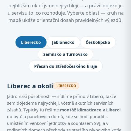
nejbližším okolí jsme nejrychleji — a právě dojezd je
u servisu to, co rozhoduje. Vyberte oblast — kruh na
mapě ukáže orientační dosah pravidelných výjezdů.
Kde montujeme klimatizace: Jablone
Liberecko
Jablonecko
Českolipsko
Semilsko a Turnovsko
Přesah do Středočeského kraje
Liberec a okolí
LIBERECKO
Jádro naší působnosti — sídlíme přímo v Liberci, takže
sem dojedeme nejrychleji, včetně akutních servisních
zásahů. Typicky tu řešíme
montáž klimatizace v Liberci
do bytů a panelových domů, kde se hodí poradit s
umístěním venkovní jednotky a souhlasem SVJ, a v
rodinných domech přechody ze staršího plynového kotle