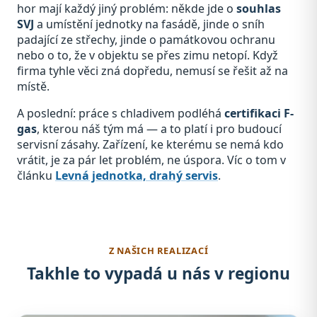
hor mají každý jiný problém: někde jde o
souhlas
SVJ
a umístění jednotky na fasádě, jinde o sníh
padající ze střechy, jinde o památkovou ochranu
nebo o to, že v objektu se přes zimu netopí. Když
firma tyhle věci zná dopředu, nemusí se řešit až na
místě.
A poslední: práce s chladivem podléhá
certifikaci F-
gas
, kterou náš tým má — a to platí i pro budoucí
servisní zásahy. Zařízení, ke kterému se nemá kdo
vrátit, je za pár let problém, ne úspora. Víc o tom v
článku
Levná jednotka, drahý servis
.
Z NAŠICH REALIZACÍ
Takhle to vypadá u nás v regionu