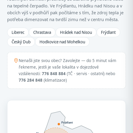
na tepelné čerpadlo. Ve Frýdlantu, Hrádku nad Nisou a v
obcích výš v podhůří pak počítáme s tím, že zdroj tepla je
potřeba dimenzovat na tvrdší zimu než v centru města.
Liberec
Chrastava
Hrádek nad Nisou
Frýdlant
Český Dub
Hodkovice nad Mohelkou
Nenašli jste svou obec? Zavolejte — do 5 minut vám
řekneme, jestli je vaše lokalita v dojezdové
vzdálenosti:
776 848 884
(TČ · servis · ostatní) nebo
776 284 848
(klimatizace)
Frýdlant