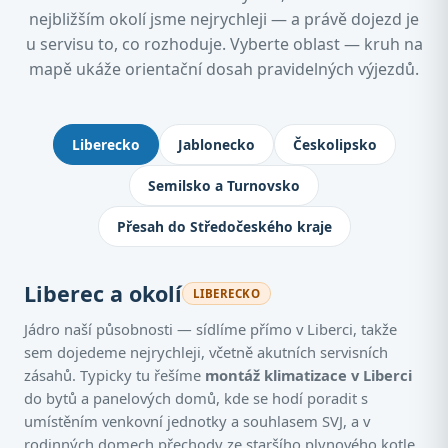
nejbližším okolí jsme nejrychleji — a právě dojezd je
u servisu to, co rozhoduje. Vyberte oblast — kruh na
mapě ukáže orientační dosah pravidelných výjezdů.
Kde montujeme klimatizace: Jablone
Liberecko
Jablonecko
Českolipsko
Semilsko a Turnovsko
Přesah do Středočeského kraje
Liberec a okolí
LIBERECKO
Jádro naší působnosti — sídlíme přímo v Liberci, takže
sem dojedeme nejrychleji, včetně akutních servisních
zásahů. Typicky tu řešíme
montáž klimatizace v Liberci
do bytů a panelových domů, kde se hodí poradit s
umístěním venkovní jednotky a souhlasem SVJ, a v
rodinných domech přechody ze staršího plynového kotle