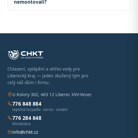
nemontovali?
Chlazení, vytápění a ohřev vody pro
Liberecký kraj — jeden zkušený tým pro
celý váš dům i firmu.
U Kolory 302, 463 12 Liberec XXV-Vesec
776 848 884
tepelná čerpadla · servis · ostatní
776 284 848
klimatizace
info@chkt.cz