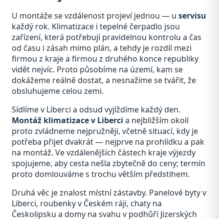
U montáže se vzdálenost projeví jednou — u
servisu
každý rok. Klimatizace i tepelné čerpadlo jsou
zařízení, která potřebují pravidelnou kontrolu a čas
od času i zásah mimo plán, a tehdy je rozdíl mezi
firmou z kraje a firmou z druhého konce republiky
vidět nejvíc. Proto působíme na území, kam se
dokážeme reálně dostat, a nesnažíme se tvářit, že
obsluhujeme celou zemi.
Sídlíme v Liberci a odsud vyjíždíme každý den.
Montáž klimatizace v Liberci
a nejbližším okolí
proto zvládneme nejpružněji, včetně situací, kdy je
potřeba přijet dvakrát — nejprve na prohlídku a pak
na montáž. Ve vzdálenějších částech kraje výjezdy
spojujeme, aby cesta nešla zbytečně do ceny; termín
proto domlouváme s trochu větším předstihem.
Druhá věc je znalost místní zástavby. Panelové byty v
Liberci, roubenky v Českém ráji, chaty na
Českolipsku a domy na svahu v podhůří Jizerských