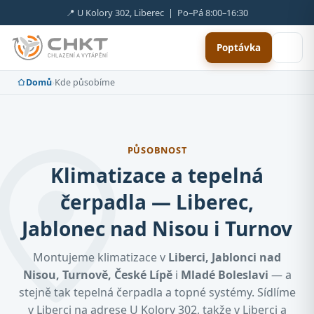
📍 U Kolory 302, Liberec | Po–Pá 8:00–16:30
Poptávka
Domů
›
Kde působíme
PŮSOBNOST
Klimatizace a tepelná
čerpadla — Liberec,
Jablonec nad Nisou i Turnov
Montujeme klimatizace v
Liberci, Jablonci nad
Nisou, Turnově, České Lípě
i
Mladé Boleslavi
— a
stejně tak tepelná čerpadla a topné systémy. Sídlíme
v Liberci na adrese U Kolory 302, takže v Liberci a