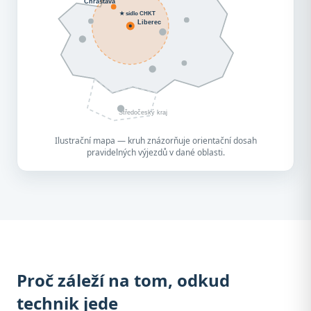
Chrastava
★ sídlo CHKT
Liberec
Středočeský kraj
Ilustrační mapa — kruh znázorňuje orientační dosah
pravidelných výjezdů v dané oblasti.
Proč záleží na tom, odkud
technik jede