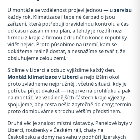
U montáže se vzdálenost projeví jednou — u
servisu
každý rok. Klimatizace i tepelné čerpadlo jsou
zařízení, která potřebují pravidelnou kontrolu a čas
od času i zásah mimo plán, a tehdy je rozdíl mezi
firmou z kraje a firmou z druhého konce republiky
vidět nejvíc. Proto působíme na území, kam se
dokážeme reálně dostat, a nesnažíme se tvářit, že
obsluhujeme celou zemi.
Sídlíme v Liberci a odsud vyjíždíme každý den.
Montáž klimatizace v Liberci
a nejbližším okolí
proto zvládneme nejpružněji, včetně situací, kdy je
potřeba přijet dvakrát — nejprve na prohlídku a pak
na montáž. Ve vzdálenějších částech kraje výjezdy
spojujeme, aby cesta nešla zbytečně do ceny; termín
proto domlouváme s trochu větším předstihem.
Druhá věc je znalost místní zástavby. Panelové byty v
Liberci, roubenky v Českém ráji, chaty na
Českolipsku a domy na svahu v podhůří Jizerských