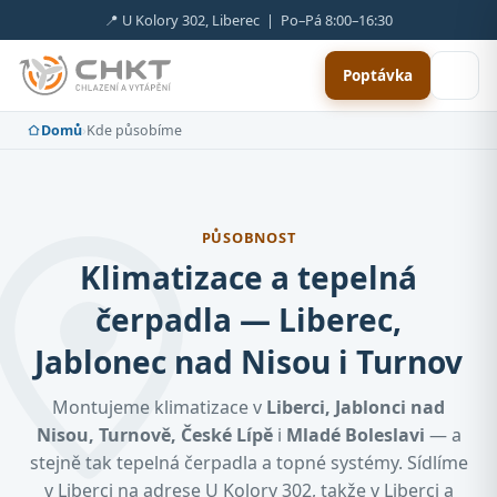
📍 U Kolory 302, Liberec | Po–Pá 8:00–16:30
Poptávka
Domů
›
Kde působíme
PŮSOBNOST
Klimatizace a tepelná
čerpadla — Liberec,
Jablonec nad Nisou i Turnov
Montujeme klimatizace v
Liberci, Jablonci nad
Nisou, Turnově, České Lípě
i
Mladé Boleslavi
— a
stejně tak tepelná čerpadla a topné systémy. Sídlíme
v Liberci na adrese U Kolory 302, takže v Liberci a