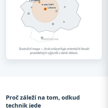
Chrastava
★ sídlo CHKT
Liberec
Středočeský kraj
Ilustrační mapa — kruh znázorňuje orientační dosah
pravidelných výjezdů v dané oblasti.
Proč záleží na tom, odkud
technik jede