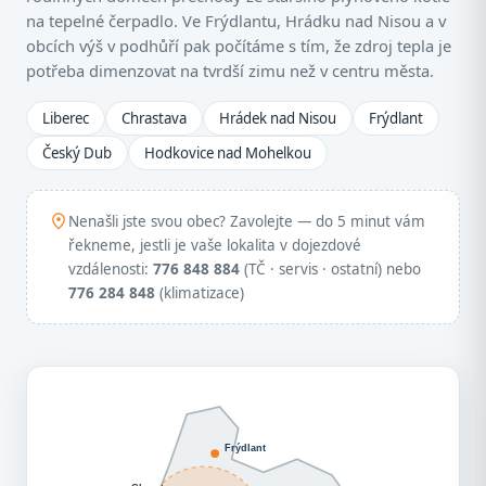
na tepelné čerpadlo. Ve Frýdlantu, Hrádku nad Nisou a v
obcích výš v podhůří pak počítáme s tím, že zdroj tepla je
potřeba dimenzovat na tvrdší zimu než v centru města.
Liberec
Chrastava
Hrádek nad Nisou
Frýdlant
Český Dub
Hodkovice nad Mohelkou
Nenašli jste svou obec? Zavolejte — do 5 minut vám
řekneme, jestli je vaše lokalita v dojezdové
vzdálenosti:
776 848 884
(TČ · servis · ostatní) nebo
776 284 848
(klimatizace)
Frýdlant