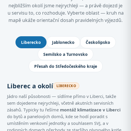
nejbližším okolí jsme nejrychleji — a právě dojezd je
u servisu to, co rozhoduje. Vyberte oblast — kruh na
mapě ukáže orientační dosah pravidelných výjezdů.
Kde montujeme klimatizace: Jablone
Liberecko
Jablonecko
Českolipsko
Semilsko a Turnovsko
Přesah do Středočeského kraje
Liberec a okolí
LIBERECKO
Jádro naší působnosti — sídlíme přímo v Liberci, takže
sem dojedeme nejrychleji, včetně akutních servisních
zásahů. Typicky tu řešíme
montáž klimatizace v Liberci
do bytů a panelových domů, kde se hodí poradit s
umístěním venkovní jednotky a souhlasem SVJ, a v
rodinných domech přechody ze staršího plynového kotle