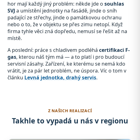
hor mají každý jiný problém: někde jde o
souhlas
SVJ
a umístění jednotky na fasádě, jinde o sníh
padající ze střechy, jinde o památkovou ochranu
nebo o to, že v objektu se přes zimu netopí. Když
firma tyhle věci zná dopředu, nemusí se řešit až na
místě.
A poslední: práce s chladivem podléhá
certifikaci F-
gas
, kterou náš tým má — a to platí i pro budoucí
servisní zásahy. Zařízení, ke kterému se nemá kdo
vrátit, je za pár let problém, ne úspora. Víc o tom v
článku
Levná jednotka, drahý servis
.
Z NAŠICH REALIZACÍ
Takhle to vypadá u nás v regionu