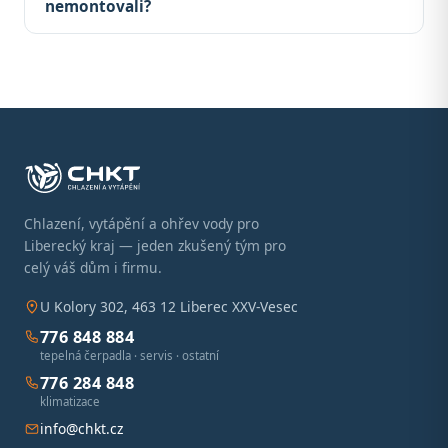
nemontovali?
Chlazení, vytápění a ohřev vody pro
Liberecký kraj — jeden zkušený tým pro
celý váš dům i firmu.
U Kolory 302, 463 12 Liberec XXV-Vesec
776 848 884
tepelná čerpadla · servis · ostatní
776 284 848
klimatizace
info@chkt.cz