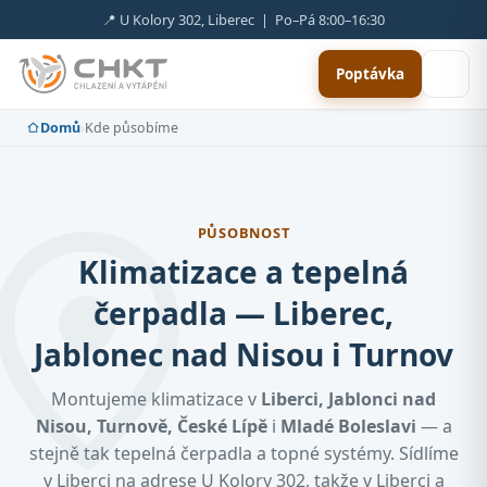
📍 U Kolory 302, Liberec | Po–Pá 8:00–16:30
Poptávka
Domů
›
Kde působíme
PŮSOBNOST
Klimatizace a tepelná
čerpadla — Liberec,
Jablonec nad Nisou i Turnov
Montujeme klimatizace v
Liberci, Jablonci nad
Nisou, Turnově, České Lípě
i
Mladé Boleslavi
— a
stejně tak tepelná čerpadla a topné systémy. Sídlíme
v Liberci na adrese U Kolory 302, takže v Liberci a