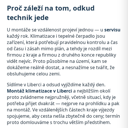
Proč záleží na tom, odkud
technik jede
U montáže se vzdálenost projeví jednou — u
servisu
každý rok. Klimatizace i tepelné čerpadlo jsou
zařízení, která potřebují pravidelnou kontrolu a čas
od času i zásah mimo plán, a tehdy je rozdíl mezi
firmou z kraje a firmou z druhého konce republiky
vidět nejvíc. Proto působíme na území, kam se
dokážeme reálně dostat, a nesnažíme se tvářit, že
obsluhujeme celou zemi.
Sídlíme v Liberci a odsud vyjíždíme každý den.
Montáž klimatizace v Liberci
a nejbližším okolí
proto zvládneme nejpružněji, včetně situací, kdy je
potřeba přijet dvakrát — nejprve na prohlídku a pak
na montáž. Ve vzdálenějších částech kraje výjezdy
spojujeme, aby cesta nešla zbytečně do ceny; termín
proto domlouváme s trochu větším předstihem.