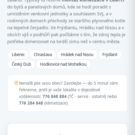
do bytů a panelových domů, kde se hodí poradit s
umístěním venkovní jednotky a souhlasem SVJ, a v
rodinných domech přechody ze staršího plynového kotle
na tepelné čerpadlo. Ve Frýdlantu, Hrádku nad Nisou a v
obcích výš v podhůří pak počítáme s tím, že zdroj tepla je
potřeba dimenzovat na tvrdší zimu než v centru města.
Liberec
Chrastava
Hrádek nad Nisou
Frýdlant
Český Dub
Hodkovice nad Mohelkou
Nenašli jste svou obec? Zavolejte — do 5 minut vám
řekneme, jestli je vaše lokalita v dojezdové
vzdálenosti:
776 848 884
(TČ · servis · ostatní) nebo
776 284 848
(klimatizace)