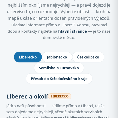
nejbližším okolí jsme nejrychleji — a právě dojezd je
u servisu to, co rozhoduje. Vyberte oblast — kruh na
mapě ukáže orientační dosah pravidelných výjezdů.
Hledáte informace přímo o Liberci? Adresu, otevírací
dobu a kontakty najdete na
hlavní stránce
— je to naše
domovské město.
Kde montujeme klimatizace: Jablone
Liberecko
Jablonecko
Českolipsko
Semilsko a Turnovsko
Přesah do Středočeského kraje
Liberec a okolí
LIBERECKO
Jádro naší působnosti — sídlíme přímo v Liberci, takže
sem dojedeme nejrychleji, včetně akutních servisních
zásahů. Typicky tu řešíme
montáž klimatizace v Liberci