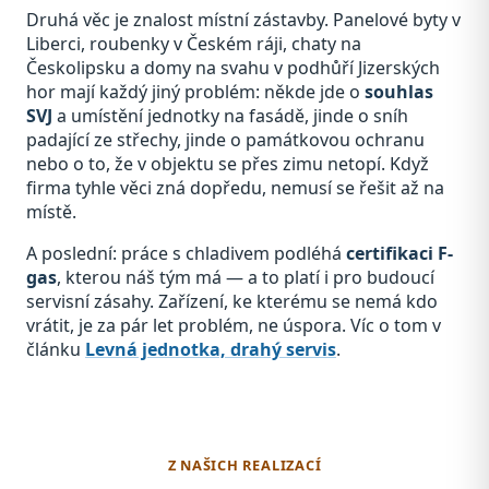
Druhá věc je znalost místní zástavby. Panelové byty v
Liberci, roubenky v Českém ráji, chaty na
Českolipsku a domy na svahu v podhůří Jizerských
hor mají každý jiný problém: někde jde o
souhlas
SVJ
a umístění jednotky na fasádě, jinde o sníh
padající ze střechy, jinde o památkovou ochranu
nebo o to, že v objektu se přes zimu netopí. Když
firma tyhle věci zná dopředu, nemusí se řešit až na
místě.
A poslední: práce s chladivem podléhá
certifikaci F-
gas
, kterou náš tým má — a to platí i pro budoucí
servisní zásahy. Zařízení, ke kterému se nemá kdo
vrátit, je za pár let problém, ne úspora. Víc o tom v
článku
Levná jednotka, drahý servis
.
Z NAŠICH REALIZACÍ