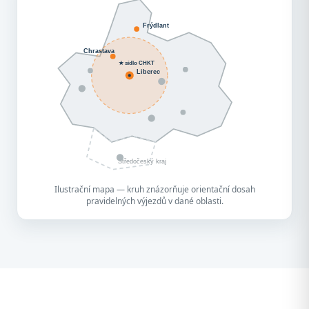
Frýdlant
Chrastava
★ sídlo CHKT
Liberec
Středočeský kraj
Ilustrační mapa — kruh znázorňuje orientační dosah
pravidelných výjezdů v dané oblasti.