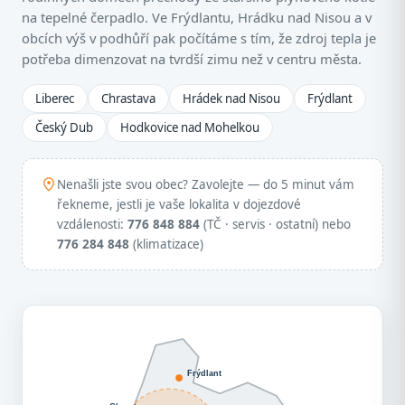
na tepelné čerpadlo. Ve Frýdlantu, Hrádku nad Nisou a v
obcích výš v podhůří pak počítáme s tím, že zdroj tepla je
potřeba dimenzovat na tvrdší zimu než v centru města.
Liberec
Chrastava
Hrádek nad Nisou
Frýdlant
Český Dub
Hodkovice nad Mohelkou
Nenašli jste svou obec? Zavolejte — do 5 minut vám
řekneme, jestli je vaše lokalita v dojezdové
vzdálenosti:
776 848 884
(TČ · servis · ostatní) nebo
776 284 848
(klimatizace)
Frýdlant