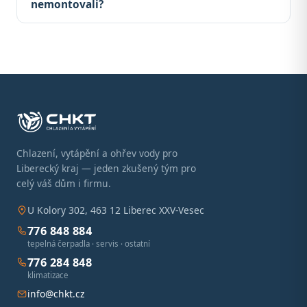
nemontovali?
Chlazení, vytápění a ohřev vody pro
Liberecký kraj — jeden zkušený tým pro
celý váš dům i firmu.
U Kolory 302, 463 12 Liberec XXV-Vesec
776 848 884
tepelná čerpadla · servis · ostatní
776 284 848
klimatizace
info@chkt.cz