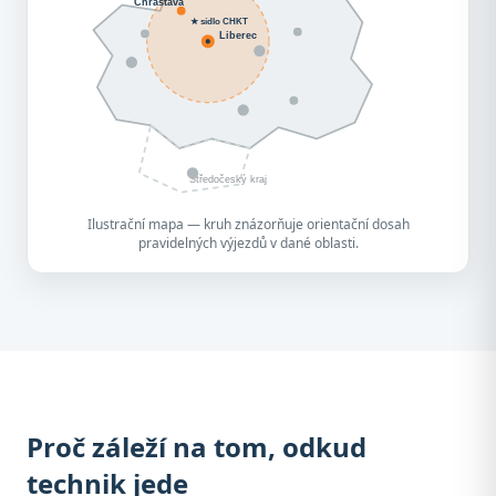
Chrastava
★ sídlo CHKT
Liberec
Středočeský kraj
Ilustrační mapa — kruh znázorňuje orientační dosah
pravidelných výjezdů v dané oblasti.
Proč záleží na tom, odkud
technik jede