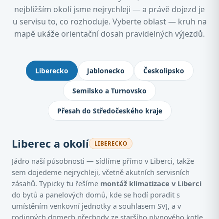
nejbližším okolí jsme nejrychleji — a právě dojezd je
u servisu to, co rozhoduje. Vyberte oblast — kruh na
mapě ukáže orientační dosah pravidelných výjezdů.
Kde montujeme klimatizace: Jablone
Liberecko
Jablonecko
Českolipsko
Semilsko a Turnovsko
Přesah do Středočeského kraje
Liberec a okolí
LIBERECKO
Jádro naší působnosti — sídlíme přímo v Liberci, takže
sem dojedeme nejrychleji, včetně akutních servisních
zásahů. Typicky tu řešíme
montáž klimatizace v Liberci
do bytů a panelových domů, kde se hodí poradit s
umístěním venkovní jednotky a souhlasem SVJ, a v
rodinných domech přechody ze staršího plynového kotle