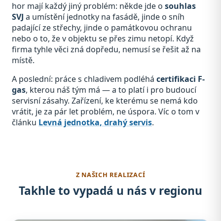
hor mají každý jiný problém: někde jde o
souhlas
SVJ
a umístění jednotky na fasádě, jinde o sníh
padající ze střechy, jinde o památkovou ochranu
nebo o to, že v objektu se přes zimu netopí. Když
firma tyhle věci zná dopředu, nemusí se řešit až na
místě.
A poslední: práce s chladivem podléhá
certifikaci F-
gas
, kterou náš tým má — a to platí i pro budoucí
servisní zásahy. Zařízení, ke kterému se nemá kdo
vrátit, je za pár let problém, ne úspora. Víc o tom v
článku
Levná jednotka, drahý servis
.
Z NAŠICH REALIZACÍ
Takhle to vypadá u nás v regionu