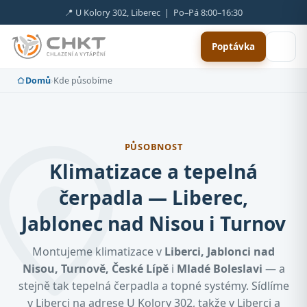
📍 U Kolory 302, Liberec | Po–Pá 8:00–16:30
Poptávka
Domů
›
Kde působíme
PŮSOBNOST
Klimatizace a tepelná
čerpadla — Liberec,
Jablonec nad Nisou i Turnov
Montujeme klimatizace v
Liberci, Jablonci nad
Nisou, Turnově, České Lípě
i
Mladé Boleslavi
— a
stejně tak tepelná čerpadla a topné systémy. Sídlíme
v Liberci na adrese U Kolory 302, takže v Liberci a