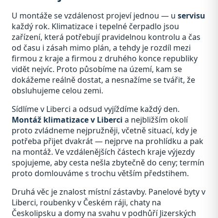
U montáže se vzdálenost projeví jednou — u
servisu
každý rok. Klimatizace i tepelné čerpadlo jsou
zařízení, která potřebují pravidelnou kontrolu a čas
od času i zásah mimo plán, a tehdy je rozdíl mezi
firmou z kraje a firmou z druhého konce republiky
vidět nejvíc. Proto působíme na území, kam se
dokážeme reálně dostat, a nesnažíme se tvářit, že
obsluhujeme celou zemi.
Sídlíme v Liberci a odsud vyjíždíme každý den.
Montáž klimatizace v Liberci
a nejbližším okolí
proto zvládneme nejpružněji, včetně situací, kdy je
potřeba přijet dvakrát — nejprve na prohlídku a pak
na montáž. Ve vzdálenějších částech kraje výjezdy
spojujeme, aby cesta nešla zbytečně do ceny; termín
proto domlouváme s trochu větším předstihem.
Druhá věc je znalost místní zástavby. Panelové byty v
Liberci, roubenky v Českém ráji, chaty na
Českolipsku a domy na svahu v podhůří Jizerských