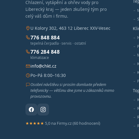
Te
Chlazení, vytápění a ohřev vody pro
Liberecký kraj — jeden zkušený tým pro
celý váš dům i firmu.
S
U Kolory 302, 463 12 Liberec XXV-Vesec
Kl
776 848 884
tepelná čerpadla · servis · ostatní
776 284 848
M
klimatizace
info@chkt.cz
Po–Pá 8:00–16:30
Osobní návštěvu si prosím domluvte předem
telefonicky — většinu dne jsme u zákazníků mimo
To
provozovnu.
K
★★★★★
5,0 na Firmy.cz (60 hodnocení)