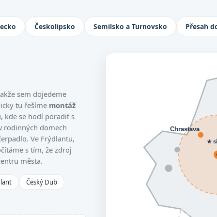
Jablonec nad Nisou, Turnov i Česká L
necko
Českolipsko
Semilsko a Turnovsko
Přesah d
, takže sem dojedeme
picky tu řešíme
montáž
 kde se hodí poradit s
 v rodinných domech
Chrastava
čerpadlo. Ve Frýdlantu,
★ s
čítáme s tím, že zdroj
centru města.
lant
Český Dub