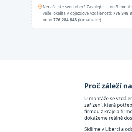
Nenašli jste svou obec? Zavolejte — do 5 minut 
vaše lokalita v dojezdové vzdálenosti:
776 848 
nebo
776 284 848
(klimatizace)
Proč záleží n
U montáže se vzdále
zařízení, která potře
firmou z kraje a fir
dokážeme reálně dost
Sídlíme v Liberci a o