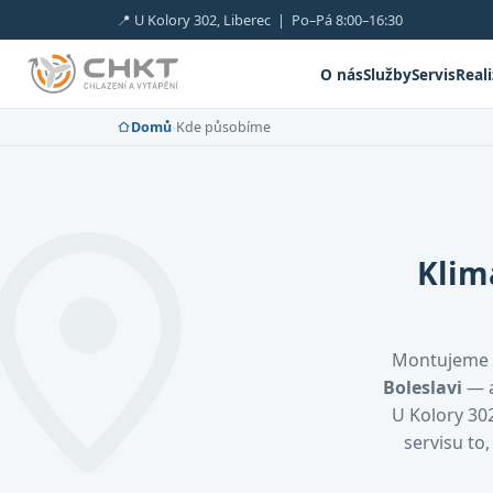
📍 U Kolory 302, Liberec | Po–Pá 8:00–16:30
O nás
Služby
Servis
Real
Domů
›
Kde působíme
Klim
Montujeme 
Boleslavi
— a
U Kolory 302
servisu to