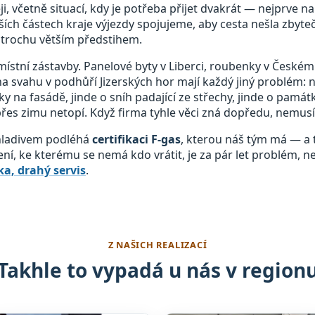
, včetně situací, kdy je potřeba přijet dvakrát — nejprve n
ích částech kraje výjezdy spojujeme, aby cesta nešla zbyte
trochu větším předstihem.
místní zástavby. Panelové byty v Liberci, roubenky v Českém 
a svahu v podhůří Jizerských hor mají každý jiný problém: 
ky na fasádě, jinde o sníh padající ze střechy, jinde o pam
 přes zimu netopí. Když firma tyhle věci zná dopředu, nemusí 
chladivem podléhá
certifikaci F-gas
, kterou náš tým má — a t
zení, ke kterému se nemá kdo vrátit, je za pár let problém, n
a, drahý servis
.
Z NAŠICH REALIZACÍ
Takhle to vypadá u nás v region