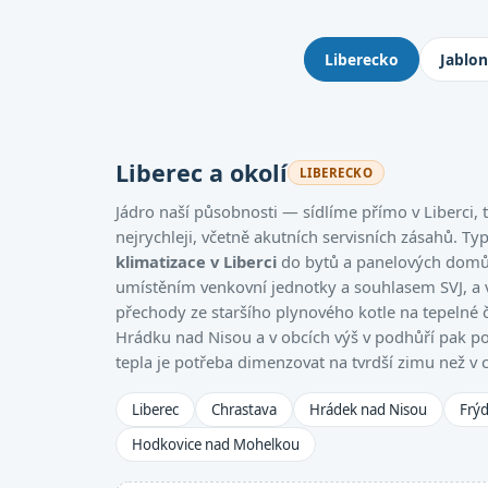
Kde montujeme klimatizace: 
Liberecko
Jablo
Liberec a okolí
LIBERECKO
Jádro naší působnosti — sídlíme přímo v Liberci
nejrychleji, včetně akutních servisních zásahů. Ty
klimatizace v Liberci
do bytů a panelových domů,
umístěním venkovní jednotky a souhlasem SVJ, a
přechody ze staršího plynového kotle na tepelné 
Hrádku nad Nisou a v obcích výš v podhůří pak po
tepla je potřeba dimenzovat na tvrdší zimu než v 
Liberec
Chrastava
Hrádek nad Nisou
Frýd
Hodkovice nad Mohelkou