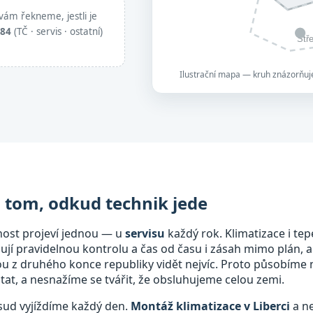
vám řekneme, jestli je
884
(TČ · servis · ostatní)
Stř
Ilustrační mapa — kruh znázorňuje
a tom, odkud technik jede
nost projeví jednou — u
servisu
každý rok. Klimatizace i tep
bují pravidelnou kontrolu a čas od času i zásah mimo plán, a
mou z druhého konce republiky vidět nejvíc. Proto působíme
at, a nesnažíme se tvářit, že obsluhujeme celou zemi.
dsud vyjíždíme každý den.
Montáž klimatizace v Liberci
a ne