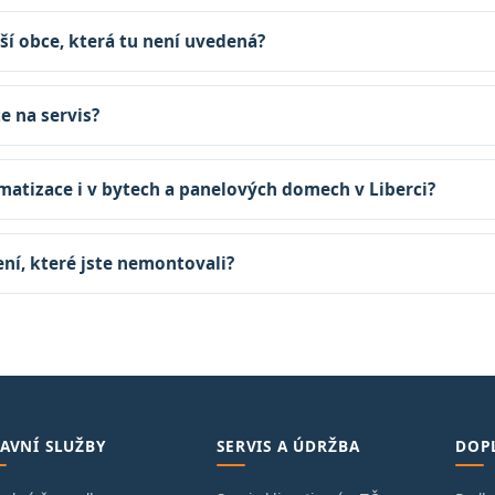
ší obce, která tu není uvedená?
te na servis?
matizace i v bytech a panelových domech v Liberci?
zení, které jste nemontovali?
AVNÍ SLUŽBY
SERVIS A ÚDRŽBA
DOP