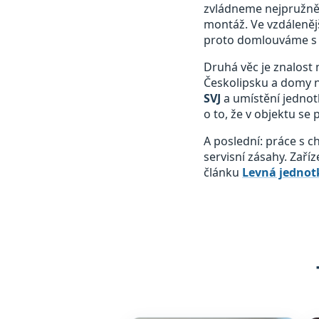
zvládneme nejpružněji
montáž. Ve vzdálenějš
proto domlouváme s 
Druhá věc je znalost 
Českolipsku a domy n
SVJ
a umístění jednot
o to, že v objektu se
A poslední: práce s 
servisní zásahy. Zaří
článku
Levná jednotk