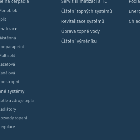
pelná čerpadla
Servis klimatizací a TČ
Podla
Monoblok
Čištění topných systémů
Energ
plit
Revitalizace systémů
Chlad
imatizace
Úprava topné vody
Nástěnná
Čištění výměníku
Podparapetní
ultisplit
Kazetová
Kanálová
Podstropní
pné systémy
otle a zdroje tepla
Radiátory
Rozvody topení
Regulace