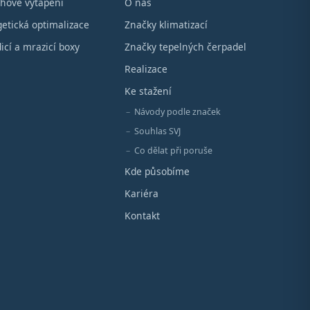
hové vytápění
O nás
etická optimalizace
Značky klimatizací
icí a mrazicí boxy
Značky tepelných čerpadel
Realizace
Ke stažení
Návody podle značek
Souhlas SVJ
Co dělat při poruše
Kde působíme
Kariéra
Kontakt