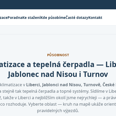
izace
Poradna
Ke stažení
Kde působíme
Časté dotazy
Kontakt
PŮSOBNOST
atizace a tepelná čerpadla — Lib
Jablonec nad Nisou i Turnov
klimatizace v
Liberci, Jablonci nad Nisou, Turnově, České 
 stejně tak tepelná čerpadla a topné systémy. Sídlíme v Lib
, takže v Liberci a nejbližším okolí jsme nejrychleji — a práv
, co rozhoduje. Vyberte oblast — kruh na mapě ukáže orien
pravidelných výjezdů.