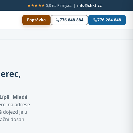
★★★★★
5,0 na Firmy.cz |
info@chkt.cz
Poptávka
776 848 884
776 284 848
erec,
Lípě
i
Mladé
erci na adrese
ě dojezd je u
tační dosah