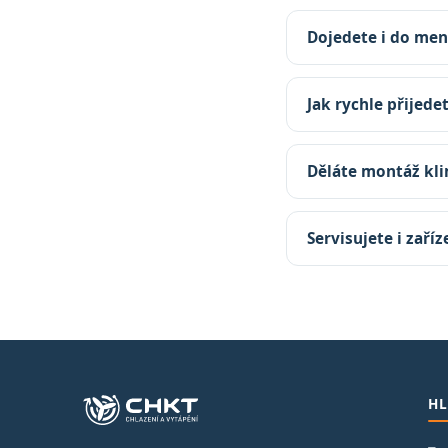
Dojedete i do men
Jak rychle přijede
Děláte montáž kli
Servisujete i zaří
HL