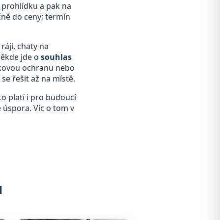
a prohlídku a pak na
čně do ceny; termín
ráji, chaty na
někde jde o
souhlas
átkovou ochranu nebo
se řešit až na místě.
o platí i pro budoucí
e úspora. Víc o tom v
u