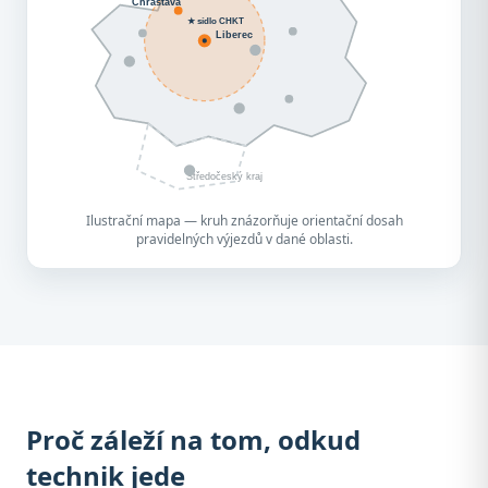
Chrastava
★ sídlo CHKT
Liberec
Středočeský kraj
Ilustrační mapa — kruh znázorňuje orientační dosah
pravidelných výjezdů v dané oblasti.
Proč záleží na tom, odkud
technik jede