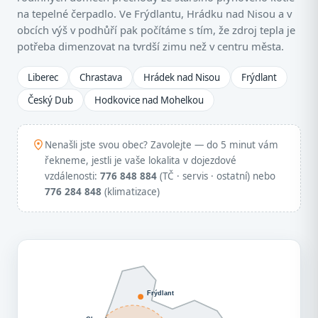
na tepelné čerpadlo. Ve Frýdlantu, Hrádku nad Nisou a v
obcích výš v podhůří pak počítáme s tím, že zdroj tepla je
potřeba dimenzovat na tvrdší zimu než v centru města.
Liberec
Chrastava
Hrádek nad Nisou
Frýdlant
Český Dub
Hodkovice nad Mohelkou
Nenašli jste svou obec? Zavolejte — do 5 minut vám
řekneme, jestli je vaše lokalita v dojezdové
vzdálenosti:
776 848 884
(TČ · servis · ostatní) nebo
776 284 848
(klimatizace)
Frýdlant