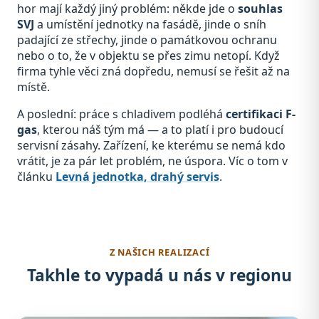
hor mají každý jiný problém: někde jde o
souhlas
SVJ
a umístění jednotky na fasádě, jinde o sníh
padající ze střechy, jinde o památkovou ochranu
nebo o to, že v objektu se přes zimu netopí. Když
firma tyhle věci zná dopředu, nemusí se řešit až na
místě.
A poslední: práce s chladivem podléhá
certifikaci F-
gas
, kterou náš tým má — a to platí i pro budoucí
servisní zásahy. Zařízení, ke kterému se nemá kdo
vrátit, je za pár let problém, ne úspora. Víc o tom v
článku
Levná jednotka, drahý servis
.
Z NAŠICH REALIZACÍ
Takhle to vypadá u nás v regionu