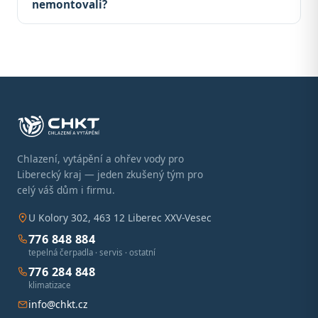
nemontovali?
Chlazení, vytápění a ohřev vody pro
Liberecký kraj — jeden zkušený tým pro
celý váš dům i firmu.
U Kolory 302, 463 12 Liberec XXV-Vesec
776 848 884
tepelná čerpadla · servis · ostatní
776 284 848
klimatizace
info@chkt.cz