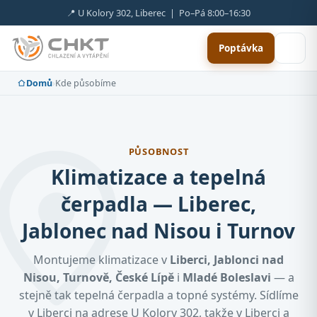
📍 U Kolory 302, Liberec | Po–Pá 8:00–16:30
Poptávka
Domů
›
Kde působíme
PŮSOBNOST
Klimatizace a tepelná
čerpadla — Liberec,
Jablonec nad Nisou i Turnov
Montujeme klimatizace v
Liberci, Jablonci nad
Nisou, Turnově, České Lípě
i
Mladé Boleslavi
— a
stejně tak tepelná čerpadla a topné systémy. Sídlíme
v Liberci na adrese U Kolory 302, takže v Liberci a