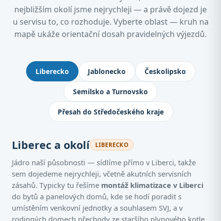
nejbližším okolí jsme nejrychleji — a právě dojezd je
u servisu to, co rozhoduje. Vyberte oblast — kruh na
mapě ukáže orientační dosah pravidelných výjezdů.
Kde montujeme klimatizace: Jablone
Liberecko
Jablonecko
Českolipsko
Semilsko a Turnovsko
Přesah do Středočeského kraje
Liberec a okolí
LIBERECKO
Jádro naší působnosti — sídlíme přímo v Liberci, takže
sem dojedeme nejrychleji, včetně akutních servisních
zásahů. Typicky tu řešíme
montáž klimatizace v Liberci
do bytů a panelových domů, kde se hodí poradit s
umístěním venkovní jednotky a souhlasem SVJ, a v
rodinných domech přechody ze staršího plynového kotle