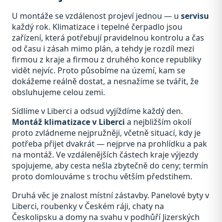
U montáže se vzdálenost projeví jednou — u
servisu
každý rok. Klimatizace i tepelné čerpadlo jsou
zařízení, která potřebují pravidelnou kontrolu a čas
od času i zásah mimo plán, a tehdy je rozdíl mezi
firmou z kraje a firmou z druhého konce republiky
vidět nejvíc. Proto působíme na území, kam se
dokážeme reálně dostat, a nesnažíme se tvářit, že
obsluhujeme celou zemi.
Sídlíme v Liberci a odsud vyjíždíme každý den.
Montáž klimatizace v Liberci
a nejbližším okolí
proto zvládneme nejpružněji, včetně situací, kdy je
potřeba přijet dvakrát — nejprve na prohlídku a pak
na montáž. Ve vzdálenějších částech kraje výjezdy
spojujeme, aby cesta nešla zbytečně do ceny; termín
proto domlouváme s trochu větším předstihem.
Druhá věc je znalost místní zástavby. Panelové byty v
Liberci, roubenky v Českém ráji, chaty na
Českolipsku a domy na svahu v podhůří Jizerských