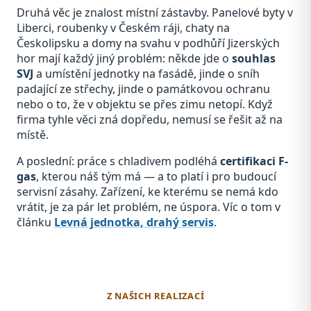
Druhá věc je znalost místní zástavby. Panelové byty v
Liberci, roubenky v Českém ráji, chaty na
Českolipsku a domy na svahu v podhůří Jizerských
hor mají každý jiný problém: někde jde o
souhlas
SVJ
a umístění jednotky na fasádě, jinde o sníh
padající ze střechy, jinde o památkovou ochranu
nebo o to, že v objektu se přes zimu netopí. Když
firma tyhle věci zná dopředu, nemusí se řešit až na
místě.
A poslední: práce s chladivem podléhá
certifikaci F-
gas
, kterou náš tým má — a to platí i pro budoucí
servisní zásahy. Zařízení, ke kterému se nemá kdo
vrátit, je za pár let problém, ne úspora. Víc o tom v
článku
Levná jednotka, drahý servis
.
Z NAŠICH REALIZACÍ