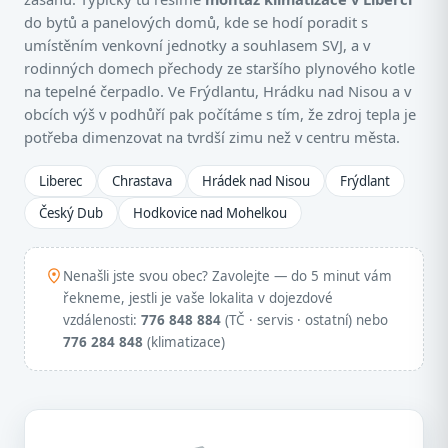
do bytů a panelových domů, kde se hodí poradit s
umístěním venkovní jednotky a souhlasem SVJ, a v
rodinných domech přechody ze staršího plynového kotle
na tepelné čerpadlo. Ve Frýdlantu, Hrádku nad Nisou a v
obcích výš v podhůří pak počítáme s tím, že zdroj tepla je
potřeba dimenzovat na tvrdší zimu než v centru města.
Liberec
Chrastava
Hrádek nad Nisou
Frýdlant
Český Dub
Hodkovice nad Mohelkou
Nenašli jste svou obec? Zavolejte — do 5 minut vám
řekneme, jestli je vaše lokalita v dojezdové
vzdálenosti:
776 848 884
(TČ · servis · ostatní) nebo
776 284 848
(klimatizace)