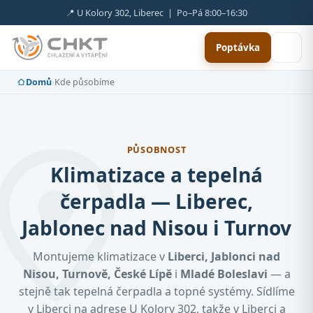
📍 U Kolory 302, Liberec | Po–Pá 8:00–16:30
Poptávka
Domů
›
Kde působíme
PŮSOBNOST
Klimatizace a tepelná
čerpadla — Liberec,
Jablonec nad Nisou i Turnov
Montujeme klimatizace v
Liberci, Jablonci nad
Nisou, Turnově, České Lípě
i
Mladé Boleslavi
— a
stejně tak tepelná čerpadla a topné systémy. Sídlíme
v Liberci na adrese U Kolory 302, takže v Liberci a