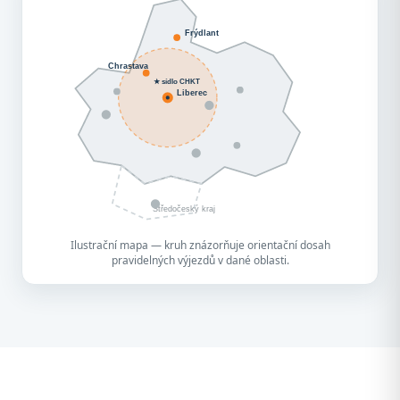
Frýdlant
Chrastava
★ sídlo CHKT
Liberec
Středočeský kraj
Ilustrační mapa — kruh znázorňuje orientační dosah
pravidelných výjezdů v dané oblasti.