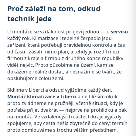
Proč záleží na tom, odkud
technik jede
U montáže se vzdálenost projeví jednou — u
servisu
každý rok. Klimatizace i tepelné čerpadlo jsou
zařízení, která potřebují pravidelnou kontrolu a čas
od času i zásah mimo plán, a tehdy je rozdíl mezi
firmou z kraje a firmou z druhého konce republiky
vidět nejvíc. Proto působíme na území, kam se
dokážeme reálně dostat, a nesnažíme se tvářit, že
obsluhujeme celou zemi.
Sídlíme v Liberci a odsud vyjíždíme každý den.
Montáž klimatizace v Liberci
a nejbližším okolí
proto zvládneme nejpružněji, včetně situací, kdy je
potřeba přijet dvakrát — nejprve na prohlídku a pak
na montáž. Ve vzdálenějších částech kraje výjezdy
spojujeme, aby cesta nešla zbytečně do ceny; termín
proto domlouváme s trochu větším předstihem.