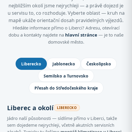
nejbližším okolí jsme nejrychleji — a právě dojezd je
u servisu to, co rozhoduje. Vyberte oblast — kruh na
mapě ukáže orientační dosah pravidelných výjezdů.
Hledáte informace přímo o Liberci? Adresu, otevírací
dobu a kontakty najdete na
hlavní stránce
— je to naše
domovské město.
Kde montujeme klimatizace: Jablone
Liberecko
Jablonecko
Českolipsko
Semilsko a Turnovsko
Přesah do Středočeského kraje
Liberec a okolí
LIBERECKO
Jádro naší působnosti — sídlíme přímo v Liberci, takže
sem dojedeme nejrychleji, včetně akutních servisních
zásahů. Typicky tu řešíme
montáž klimatizace v Liberci