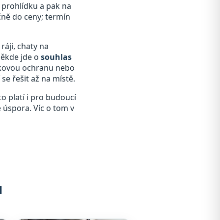
a prohlídku a pak na
čně do ceny; termín
ráji, chaty na
někde jde o
souhlas
átkovou ochranu nebo
se řešit až na místě.
o platí i pro budoucí
e úspora. Víc o tom v
u