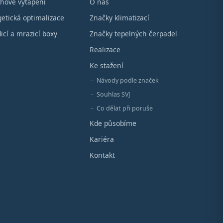
hové vytápění
O nás
etická optimalizace
Značky klimatizací
icí a mrazicí boxy
Značky tepelných čerpadel
Realizace
Ke stažení
Návody podle značek
Souhlas SVJ
Co dělat při poruše
Kde působíme
Kariéra
Kontakt