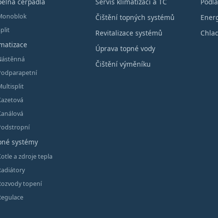
pelná čerpadla
Servis klimatizací a TČ
Podla
Monoblok
Čištění topných systémů
Energ
plit
Revitalizace systémů
Chlad
imatizace
Úprava topné vody
Nástěnná
Čištění výměníku
Podparapetní
ultisplit
Kazetová
Kanálová
Podstropní
pné systémy
otle a zdroje tepla
Radiátory
Rozvody topení
Regulace