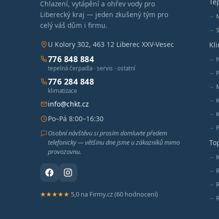
Te
Chlazení, vytápění a ohřev vody pro
Liberecký kraj — jeden zkušený tým pro
celý váš dům i firmu.
S
U Kolory 302, 463 12 Liberec XXV-Vesec
Kl
776 848 884
tepelná čerpadla · servis · ostatní
776 284 848
M
klimatizace
info@chkt.cz
Po–Pá 8:00–16:30
Osobní návštěvu si prosím domluvte předem
telefonicky — většinu dne jsme u zákazníků mimo
To
provozovnu.
K
★★★★★
5,0 na Firmy.cz (60 hodnocení)