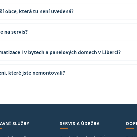
ší obce, která tu není uvedená?
te na servis?
matizace i v bytech a panelových domech v Liberci?
zení, které jste nemontovali?
AVNÍ SLUŽBY
SERVIS A ÚDRŽBA
DOP