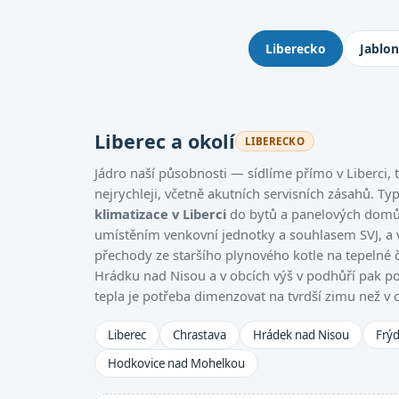
Kde montujeme klimatizace: 
Liberecko
Jablo
Liberec a okolí
LIBERECKO
Jádro naší působnosti — sídlíme přímo v Liberci
nejrychleji, včetně akutních servisních zásahů. Ty
klimatizace v Liberci
do bytů a panelových domů,
umístěním venkovní jednotky a souhlasem SVJ, a
přechody ze staršího plynového kotle na tepelné 
Hrádku nad Nisou a v obcích výš v podhůří pak po
tepla je potřeba dimenzovat na tvrdší zimu než v 
Liberec
Chrastava
Hrádek nad Nisou
Frýd
Hodkovice nad Mohelkou