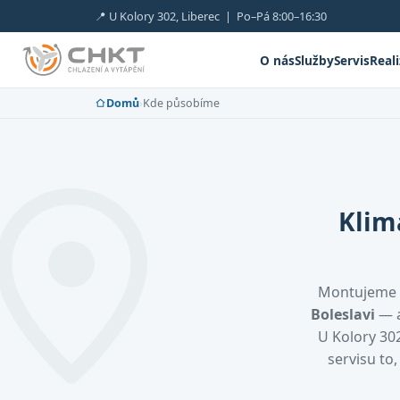
📍 U Kolory 302, Liberec | Po–Pá 8:00–16:30
O nás
Služby
Servis
Real
Domů
›
Kde působíme
Klim
Montujeme 
Boleslavi
— a
U Kolory 302
servisu to