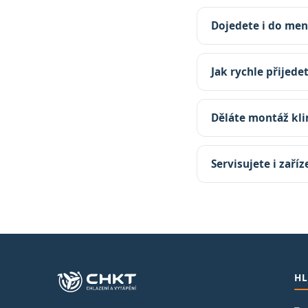
Dojedete i do men
Jak rychle přijede
Děláte montáž kli
Servisujete i zaří
HL