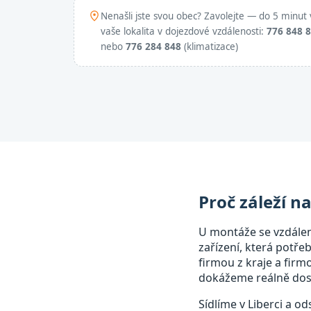
Nenašli jste svou obec? Zavolejte — do 5 minut 
vaše lokalita v dojezdové vzdálenosti:
776 848 
nebo
776 284 848
(klimatizace)
Proč záleží n
U montáže se vzdále
zařízení, která potře
firmou z kraje a fir
dokážeme reálně dost
Sídlíme v Liberci a o