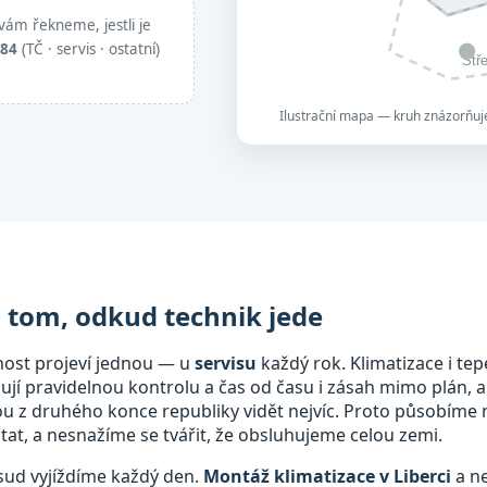
vám řekneme, jestli je
884
(TČ · servis · ostatní)
Stř
Ilustrační mapa — kruh znázorňuje
a tom, odkud technik jede
nost projeví jednou — u
servisu
každý rok. Klimatizace i tep
bují pravidelnou kontrolu a čas od času i zásah mimo plán, a
mou z druhého konce republiky vidět nejvíc. Proto působíme
at, a nesnažíme se tvářit, že obsluhujeme celou zemi.
dsud vyjíždíme každý den.
Montáž klimatizace v Liberci
a ne