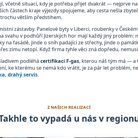
, včetně situací, kdy je potřeba přijet dvakrát — nejprve n
ích částech kraje výjezdy spojujeme, aby cesta nešla zbyte
trochu větším předstihem.
místní zástavby. Panelové byty v Liberci, roubenky v Českém 
a svahu v podhůří Jizerských hor mají každý jiný problém: 
ky na fasádě, jinde o sníh padající ze střechy, jinde o pam
 přes zimu netopí. Když firma tyhle věci zná dopředu, nemusí 
chladivem podléhá
certifikaci F-gas
, kterou náš tým má — a t
zení, ke kterému se nemá kdo vrátit, je za pár let problém, n
a, drahý servis
.
Z NAŠICH REALIZACÍ
Takhle to vypadá u nás v region