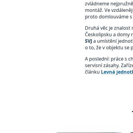
zvládneme nejpružněji
montáž. Ve vzdálenějš
proto domlouváme s 
Druhá věc je znalost 
Českolipsku a domy n
SVJ
a umístění jednot
o to, že v objektu se
A poslední: práce s 
servisní zásahy. Zaří
článku
Levná jednotk