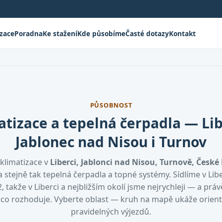
izace
Poradna
Ke stažení
Kde působíme
Časté dotazy
Kontakt
PŮSOBNOST
atizace a tepelná čerpadla — Lib
Jablonec nad Nisou i Turnov
klimatizace v
Liberci, Jablonci nad Nisou, Turnově, České 
 stejně tak tepelná čerpadla a topné systémy. Sídlíme v Lib
, takže v Liberci a nejbližším okolí jsme nejrychleji — a práv
, co rozhoduje. Vyberte oblast — kruh na mapě ukáže orien
pravidelných výjezdů.