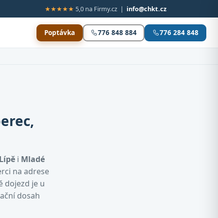
★★★★★
5,0 na Firmy.cz |
info@chkt.cz
Poptávka
776 848 884
776 284 848
erec,
Lípě
i
Mladé
erci na adrese
ě dojezd je u
tační dosah