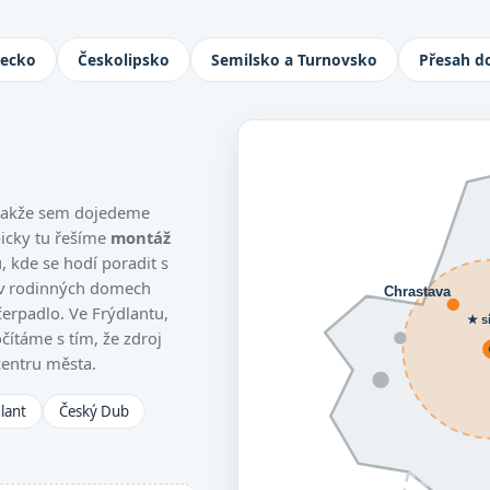
Jablonec nad Nisou, Turnov i Česká L
necko
Českolipsko
Semilsko a Turnovsko
Přesah d
, takže sem dojedeme
picky tu řešíme
montáž
 kde se hodí poradit s
 v rodinných domech
Chrastava
čerpadlo. Ve Frýdlantu,
★ s
čítáme s tím, že zdroj
centru města.
lant
Český Dub