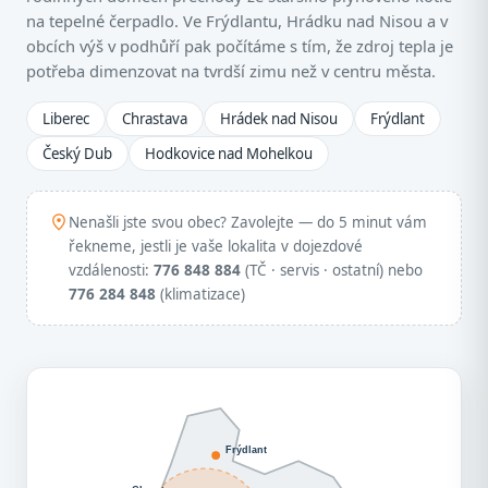
na tepelné čerpadlo. Ve Frýdlantu, Hrádku nad Nisou a v
obcích výš v podhůří pak počítáme s tím, že zdroj tepla je
potřeba dimenzovat na tvrdší zimu než v centru města.
Liberec
Chrastava
Hrádek nad Nisou
Frýdlant
Český Dub
Hodkovice nad Mohelkou
Nenašli jste svou obec? Zavolejte — do 5 minut vám
řekneme, jestli je vaše lokalita v dojezdové
vzdálenosti:
776 848 884
(TČ · servis · ostatní) nebo
776 284 848
(klimatizace)
Frýdlant