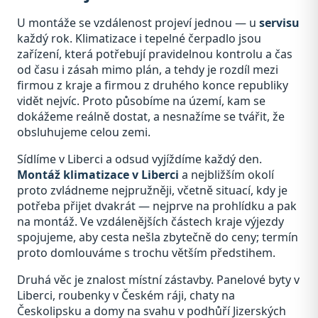
U montáže se vzdálenost projeví jednou — u
servisu
každý rok. Klimatizace i tepelné čerpadlo jsou
zařízení, která potřebují pravidelnou kontrolu a čas
od času i zásah mimo plán, a tehdy je rozdíl mezi
firmou z kraje a firmou z druhého konce republiky
vidět nejvíc. Proto působíme na území, kam se
dokážeme reálně dostat, a nesnažíme se tvářit, že
obsluhujeme celou zemi.
Sídlíme v Liberci a odsud vyjíždíme každý den.
Montáž klimatizace v Liberci
a nejbližším okolí
proto zvládneme nejpružněji, včetně situací, kdy je
potřeba přijet dvakrát — nejprve na prohlídku a pak
na montáž. Ve vzdálenějších částech kraje výjezdy
spojujeme, aby cesta nešla zbytečně do ceny; termín
proto domlouváme s trochu větším předstihem.
Druhá věc je znalost místní zástavby. Panelové byty v
Liberci, roubenky v Českém ráji, chaty na
Českolipsku a domy na svahu v podhůří Jizerských