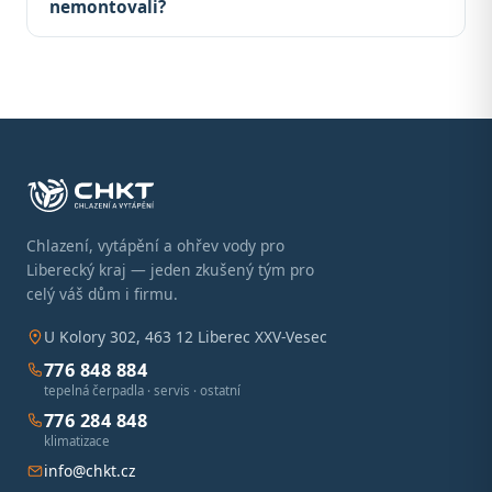
nemontovali?
Chlazení, vytápění a ohřev vody pro
Liberecký kraj — jeden zkušený tým pro
celý váš dům i firmu.
U Kolory 302, 463 12 Liberec XXV-Vesec
776 848 884
tepelná čerpadla · servis · ostatní
776 284 848
klimatizace
info@chkt.cz