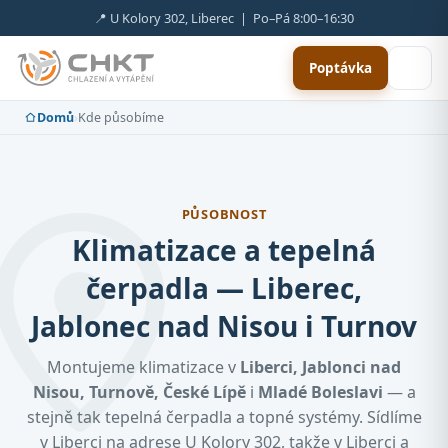
📍 U Kolory 302, Liberec | Po–Pá 8:00–16:30
Poptávka
Domů
›
Kde působíme
PŮSOBNOST
Klimatizace a tepelná
čerpadla — Liberec,
Jablonec nad Nisou i Turnov
Montujeme klimatizace v
Liberci, Jablonci nad
Nisou, Turnově, České Lípě
i
Mladé Boleslavi
— a
stejně tak tepelná čerpadla a topné systémy. Sídlíme
v Liberci na adrese U Kolory 302, takže v Liberci a