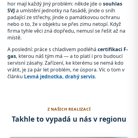
hor mají každý jiný problém: někde jde o
souhlas
SVJ
a umístění jednotky na fasádě, jinde o sníh
padající ze střechy, jinde o památkovou ochranu
nebo o to, že v objektu se přes zimu netopí. Když
firma tyhle věci zná dopředu, nemusí se řešit až na
místě.
A poslední: práce s chladivem podléhá
certifikaci F-
gas
, kterou náš tým má — a to platí i pro budoucí
servisní zásahy. Zařízení, ke kterému se nemá kdo
vrátit, je za pár let problém, ne úspora. Víc o tom v
článku
Levná jednotka, drahý servis
.
Z NAŠICH REALIZACÍ
Takhle to vypadá u nás v regionu