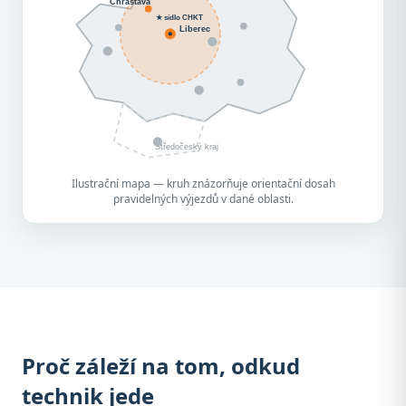
Chrastava
★ sídlo CHKT
Liberec
Středočeský kraj
Ilustrační mapa — kruh znázorňuje orientační dosah
pravidelných výjezdů v dané oblasti.
Proč záleží na tom, odkud
technik jede