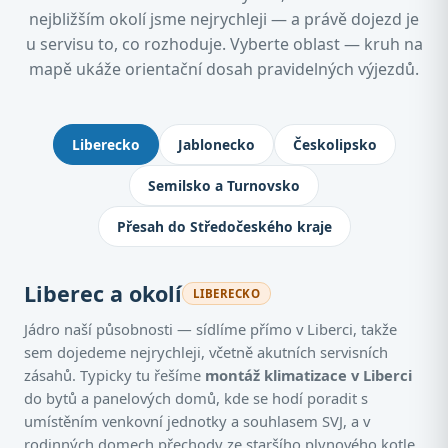
nejbližším okolí jsme nejrychleji — a právě dojezd je
u servisu to, co rozhoduje. Vyberte oblast — kruh na
mapě ukáže orientační dosah pravidelných výjezdů.
Kde montujeme klimatizace: Jablone
Liberecko
Jablonecko
Českolipsko
Semilsko a Turnovsko
Přesah do Středočeského kraje
Liberec a okolí
LIBERECKO
Jádro naší působnosti — sídlíme přímo v Liberci, takže
sem dojedeme nejrychleji, včetně akutních servisních
zásahů. Typicky tu řešíme
montáž klimatizace v Liberci
do bytů a panelových domů, kde se hodí poradit s
umístěním venkovní jednotky a souhlasem SVJ, a v
rodinných domech přechody ze staršího plynového kotle