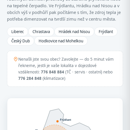
na tepelné čerpadlo. Ve Frýdlantu, Hrádku nad Nisou a v
obcích výš v podhůří pak počítáme s tím, že zdroj tepla je
potřeba dimenzovat na tvrdší zimu než v centru města.
Liberec
Chrastava
Hrádek nad Nisou
Frýdlant
Český Dub
Hodkovice nad Mohelkou
Nenašli jste svou obec? Zavolejte — do 5 minut vám
řekneme, jestli je vaše lokalita v dojezdové
vzdálenosti:
776 848 884
(TČ · servis · ostatní) nebo
776 284 848
(klimatizace)
Frýdlant