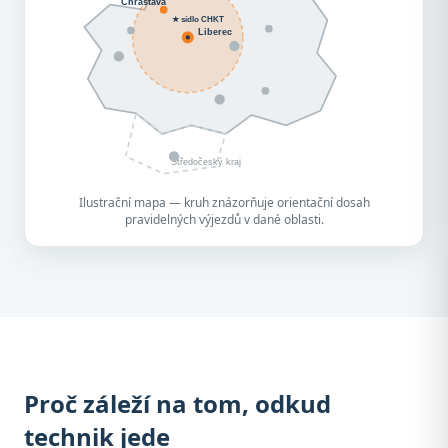
Chrastava
★ sídlo CHKT
Liberec
Středočeský kraj
Ilustrační mapa — kruh znázorňuje orientační dosah
pravidelných výjezdů v dané oblasti.
Proč záleží na tom, odkud
technik jede