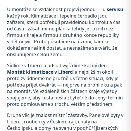
U montáže se vzdálenost projeví jednou — u
servisu
každý rok. Klimatizace i tepelné čerpadlo jsou
zařízení, která potřebují pravidelnou kontrolu a čas
od času i zásah mimo plán, a tehdy je rozdíl mezi
firmou z kraje a firmou z druhého konce republiky
vidět nejvíc. Proto působíme na území, kam se
dokážeme reálně dostat, a nesnažíme se tvářit, že
obsluhujeme celou zemi.
Sídlíme v Liberci a odsud vyjíždíme každý den.
Montáž klimatizace v Liberci
a nejbližším okolí
proto zvládneme nejpružněji, včetně situací, kdy je
potřeba přijet dvakrát — nejprve na prohlídku a pak
na montáž. Ve vzdálenějších částech kraje výjezdy
spojujeme, aby cesta nešla zbytečně do ceny; termín
proto domlouváme s trochu větším předstihem.
Druhá věc je znalost místní zástavby. Panelové byty v
Liberci, roubenky v Českém ráji, chaty na
Českolipsku a domy na svahu v podhůří Jizerských