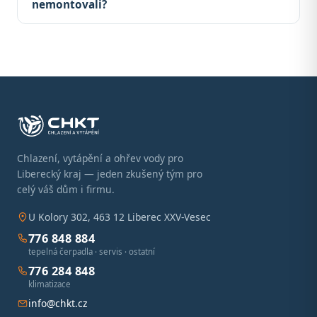
nemontovali?
Chlazení, vytápění a ohřev vody pro
Liberecký kraj — jeden zkušený tým pro
celý váš dům i firmu.
U Kolory 302, 463 12 Liberec XXV-Vesec
776 848 884
tepelná čerpadla · servis · ostatní
776 284 848
klimatizace
info@chkt.cz