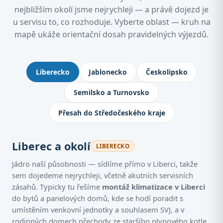
nejbližším okolí jsme nejrychleji — a právě dojezd je
u servisu to, co rozhoduje. Vyberte oblast — kruh na
mapě ukáže orientační dosah pravidelných výjezdů.
Kde montujeme klimatizace: Jablone
Liberecko
Jablonecko
Českolipsko
Semilsko a Turnovsko
Přesah do Středočeského kraje
Liberec a okolí
LIBERECKO
Jádro naší působnosti — sídlíme přímo v Liberci, takže
sem dojedeme nejrychleji, včetně akutních servisních
zásahů. Typicky tu řešíme
montáž klimatizace v Liberci
do bytů a panelových domů, kde se hodí poradit s
umístěním venkovní jednotky a souhlasem SVJ, a v
rodinných domech přechody ze staršího plynového kotle