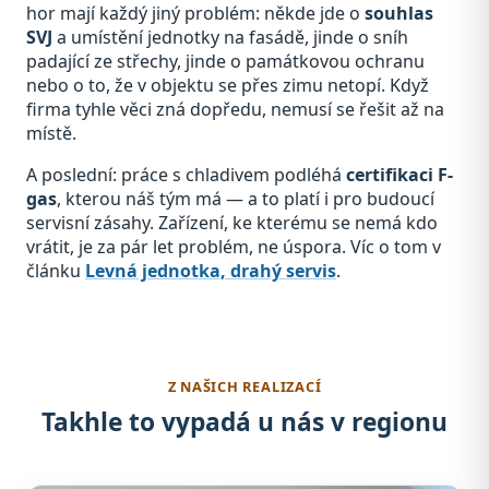
hor mají každý jiný problém: někde jde o
souhlas
SVJ
a umístění jednotky na fasádě, jinde o sníh
padající ze střechy, jinde o památkovou ochranu
nebo o to, že v objektu se přes zimu netopí. Když
firma tyhle věci zná dopředu, nemusí se řešit až na
místě.
A poslední: práce s chladivem podléhá
certifikaci F-
gas
, kterou náš tým má — a to platí i pro budoucí
servisní zásahy. Zařízení, ke kterému se nemá kdo
vrátit, je za pár let problém, ne úspora. Víc o tom v
článku
Levná jednotka, drahý servis
.
Z NAŠICH REALIZACÍ
Takhle to vypadá u nás v regionu