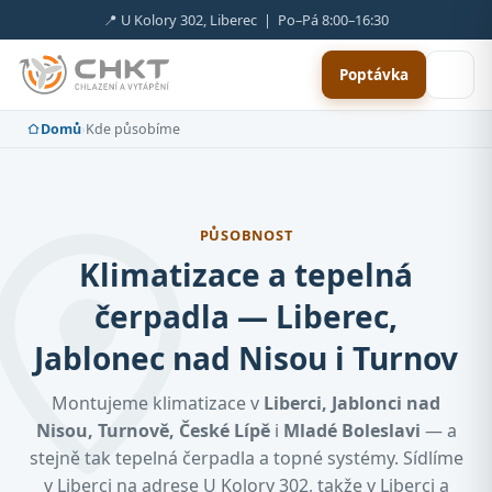
📍 U Kolory 302, Liberec | Po–Pá 8:00–16:30
Poptávka
Domů
›
Kde působíme
PŮSOBNOST
Klimatizace a tepelná
čerpadla — Liberec,
Jablonec nad Nisou i Turnov
Montujeme klimatizace v
Liberci, Jablonci nad
Nisou, Turnově, České Lípě
i
Mladé Boleslavi
— a
stejně tak tepelná čerpadla a topné systémy. Sídlíme
v Liberci na adrese U Kolory 302, takže v Liberci a