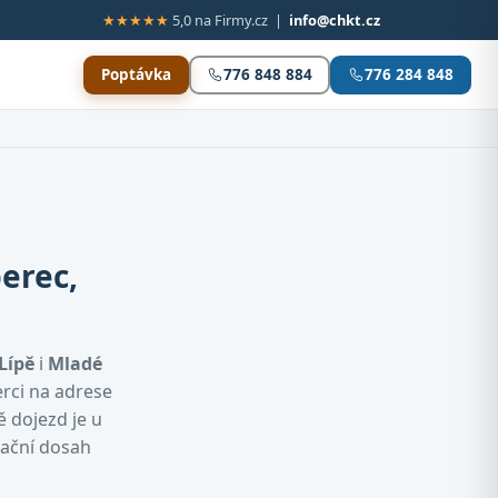
★★★★★
5,0 na Firmy.cz |
info@chkt.cz
Poptávka
776 848 884
776 284 848
erec,
Lípě
i
Mladé
erci na adrese
ě dojezd je u
tační dosah