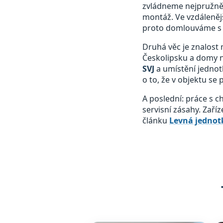
zvládneme nejpružněji
montáž. Ve vzdálenějš
proto domlouváme s 
Druhá věc je znalost 
Českolipsku a domy n
SVJ
a umístění jednot
o to, že v objektu se
A poslední: práce s 
servisní zásahy. Zaří
článku
Levná jednotk