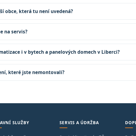
ší obce, která tu není uvedená?
te na servis?
matizace i v bytech a panelových domech v Liberci?
zení, které jste nemontovali?
AVNÍ SLUŽBY
SERVIS A ÚDRŽBA
DOP