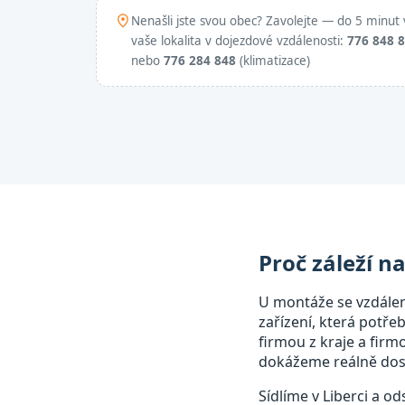
Nenašli jste svou obec? Zavolejte — do 5 minut 
vaše lokalita v dojezdové vzdálenosti:
776 848 
nebo
776 284 848
(klimatizace)
Proč záleží n
U montáže se vzdále
zařízení, která potře
firmou z kraje a fir
dokážeme reálně dost
Sídlíme v Liberci a o