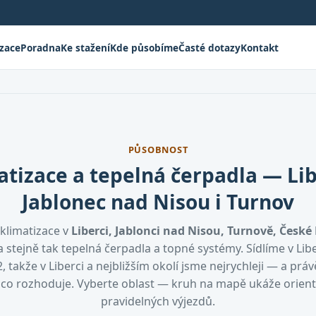
izace
Poradna
Ke stažení
Kde působíme
Časté dotazy
Kontakt
PŮSOBNOST
atizace a tepelná čerpadla — Lib
Jablonec nad Nisou i Turnov
klimatizace v
Liberci, Jablonci nad Nisou, Turnově, České 
 stejně tak tepelná čerpadla a topné systémy. Sídlíme v Lib
, takže v Liberci a nejbližším okolí jsme nejrychleji — a práv
, co rozhoduje. Vyberte oblast — kruh na mapě ukáže orien
pravidelných výjezdů.