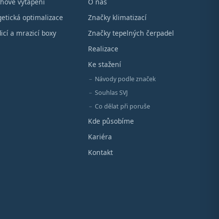
hové vytápění
O nás
etická optimalizace
Značky klimatizací
icí a mrazicí boxy
Značky tepelných čerpadel
Realizace
Ke stažení
Návody podle značek
Souhlas SVJ
Co dělat při poruše
Kde působíme
Kariéra
Kontakt