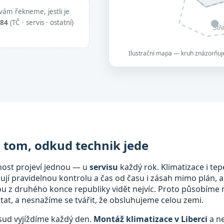
vám řekneme, jestli je
884
(TČ · servis · ostatní)
Stř
Ilustrační mapa — kruh znázorňuje
a tom, odkud technik jede
nost projeví jednou — u
servisu
každý rok. Klimatizace i tep
bují pravidelnou kontrolu a čas od času i zásah mimo plán, a
mou z druhého konce republiky vidět nejvíc. Proto působíme
at, a nesnažíme se tvářit, že obsluhujeme celou zemi.
dsud vyjíždíme každý den.
Montáž klimatizace v Liberci
a ne