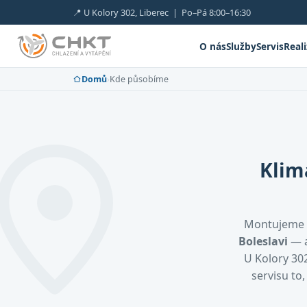
📍 U Kolory 302, Liberec | Po–Pá 8:00–16:30
O nás
Služby
Servis
Real
Domů
›
Kde působíme
Klim
Montujeme 
Boleslavi
— a
U Kolory 302
servisu to