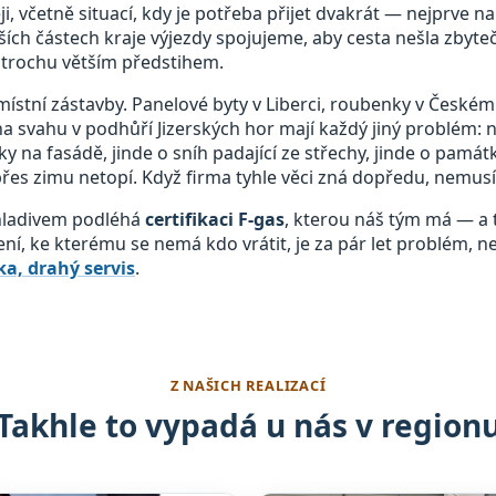
, včetně situací, kdy je potřeba přijet dvakrát — nejprve n
ích částech kraje výjezdy spojujeme, aby cesta nešla zbyte
trochu větším předstihem.
místní zástavby. Panelové byty v Liberci, roubenky v Českém 
a svahu v podhůří Jizerských hor mají každý jiný problém: 
ky na fasádě, jinde o sníh padající ze střechy, jinde o pam
 přes zimu netopí. Když firma tyhle věci zná dopředu, nemusí 
chladivem podléhá
certifikaci F-gas
, kterou náš tým má — a t
zení, ke kterému se nemá kdo vrátit, je za pár let problém, n
a, drahý servis
.
Z NAŠICH REALIZACÍ
Takhle to vypadá u nás v region