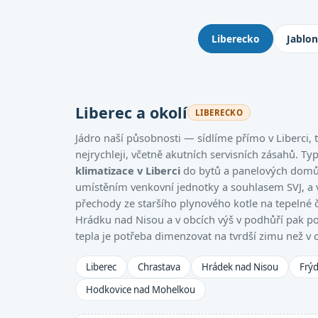
Kde montujeme klimatizace: 
Liberecko
Jablo
Liberec a okolí
LIBERECKO
Jádro naší působnosti — sídlíme přímo v Liberci
nejrychleji, včetně akutních servisních zásahů. Ty
klimatizace v Liberci
do bytů a panelových domů,
umístěním venkovní jednotky a souhlasem SVJ, a
přechody ze staršího plynového kotle na tepelné 
Hrádku nad Nisou a v obcích výš v podhůří pak po
tepla je potřeba dimenzovat na tvrdší zimu než v 
Liberec
Chrastava
Hrádek nad Nisou
Frýd
Hodkovice nad Mohelkou