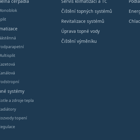
pelná čerpadla
Servis klimatizací a TČ
Podla
Monoblok
Čištění topných systémů
Energ
plit
Revitalizace systémů
Chlad
imatizace
Úprava topné vody
Nástěnná
Čištění výměníku
Podparapetní
ultisplit
Kazetová
Kanálová
Podstropní
pné systémy
otle a zdroje tepla
Radiátory
Rozvody topení
Regulace