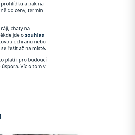
a prohlídku a pak na
čně do ceny; termín
ráji, chaty na
někde jde o
souhlas
átkovou ochranu nebo
se řešit až na místě.
o platí i pro budoucí
e úspora. Víc o tom v
u