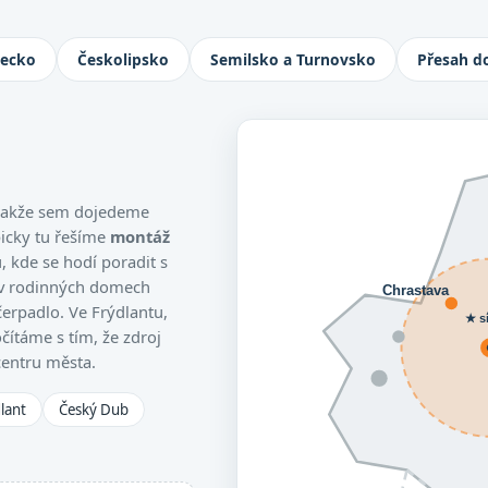
Jablonec nad Nisou, Turnov i Česká L
necko
Českolipsko
Semilsko a Turnovsko
Přesah d
, takže sem dojedeme
picky tu řešíme
montáž
 kde se hodí poradit s
 v rodinných domech
Chrastava
čerpadlo. Ve Frýdlantu,
★ s
čítáme s tím, že zdroj
centru města.
lant
Český Dub