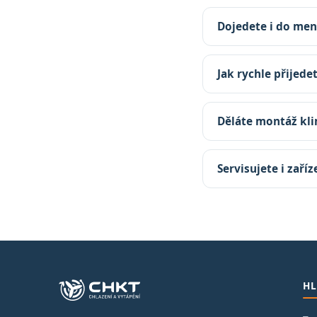
Dojedete i do men
Jak rychle přijede
Děláte montáž kli
Servisujete i zaří
HL