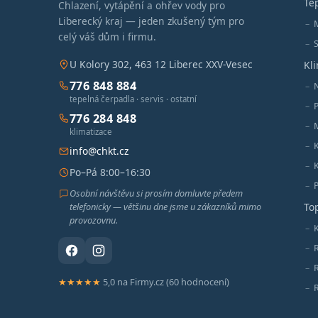
Te
Chlazení, vytápění a ohřev vody pro
Liberecký kraj — jeden zkušený tým pro
celý váš dům i firmu.
S
U Kolory 302, 463 12 Liberec XXV-Vesec
Kl
776 848 884
tepelná čerpadla · servis · ostatní
776 284 848
M
klimatizace
info@chkt.cz
Po–Pá 8:00–16:30
Osobní návštěvu si prosím domluvte předem
telefonicky — většinu dne jsme u zákazníků mimo
To
provozovnu.
K
★★★★★
5,0 na Firmy.cz (60 hodnocení)