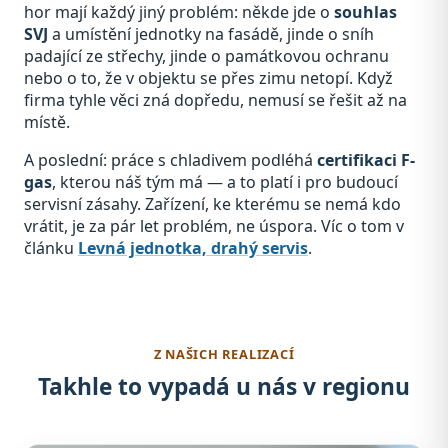
hor mají každý jiný problém: někde jde o
souhlas
SVJ
a umístění jednotky na fasádě, jinde o sníh
padající ze střechy, jinde o památkovou ochranu
nebo o to, že v objektu se přes zimu netopí. Když
firma tyhle věci zná dopředu, nemusí se řešit až na
místě.
A poslední: práce s chladivem podléhá
certifikaci F-
gas
, kterou náš tým má — a to platí i pro budoucí
servisní zásahy. Zařízení, ke kterému se nemá kdo
vrátit, je za pár let problém, ne úspora. Víc o tom v
článku
Levná jednotka, drahý servis
.
Z NAŠICH REALIZACÍ
Takhle to vypadá u nás v regionu