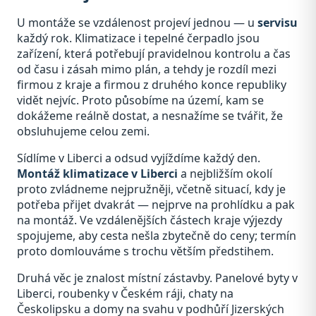
U montáže se vzdálenost projeví jednou — u
servisu
každý rok. Klimatizace i tepelné čerpadlo jsou
zařízení, která potřebují pravidelnou kontrolu a čas
od času i zásah mimo plán, a tehdy je rozdíl mezi
firmou z kraje a firmou z druhého konce republiky
vidět nejvíc. Proto působíme na území, kam se
dokážeme reálně dostat, a nesnažíme se tvářit, že
obsluhujeme celou zemi.
Sídlíme v Liberci a odsud vyjíždíme každý den.
Montáž klimatizace v Liberci
a nejbližším okolí
proto zvládneme nejpružněji, včetně situací, kdy je
potřeba přijet dvakrát — nejprve na prohlídku a pak
na montáž. Ve vzdálenějších částech kraje výjezdy
spojujeme, aby cesta nešla zbytečně do ceny; termín
proto domlouváme s trochu větším předstihem.
Druhá věc je znalost místní zástavby. Panelové byty v
Liberci, roubenky v Českém ráji, chaty na
Českolipsku a domy na svahu v podhůří Jizerských