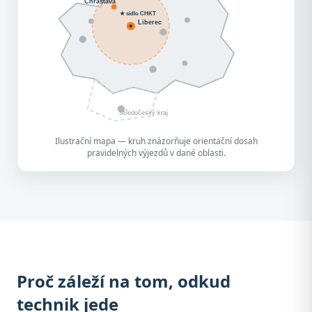
Chrastava
★ sídlo CHKT
Liberec
Středočeský kraj
Ilustrační mapa — kruh znázorňuje orientační dosah
pravidelných výjezdů v dané oblasti.
Proč záleží na tom, odkud
technik jede