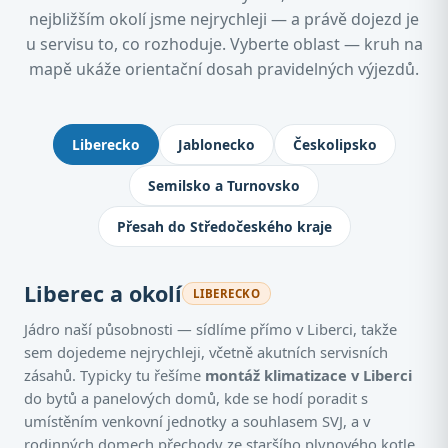
nejbližším okolí jsme nejrychleji — a právě dojezd je
u servisu to, co rozhoduje. Vyberte oblast — kruh na
mapě ukáže orientační dosah pravidelných výjezdů.
Kde montujeme klimatizace: Jablone
Liberecko
Jablonecko
Českolipsko
Semilsko a Turnovsko
Přesah do Středočeského kraje
Liberec a okolí
LIBERECKO
Jádro naší působnosti — sídlíme přímo v Liberci, takže
sem dojedeme nejrychleji, včetně akutních servisních
zásahů. Typicky tu řešíme
montáž klimatizace v Liberci
do bytů a panelových domů, kde se hodí poradit s
umístěním venkovní jednotky a souhlasem SVJ, a v
rodinných domech přechody ze staršího plynového kotle