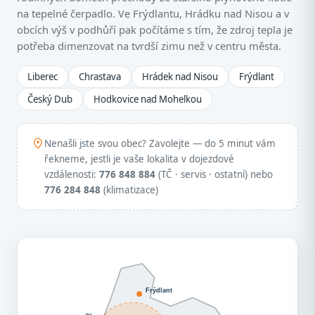
na tepelné čerpadlo. Ve Frýdlantu, Hrádku nad Nisou a v
obcích výš v podhůří pak počítáme s tím, že zdroj tepla je
potřeba dimenzovat na tvrdší zimu než v centru města.
Liberec
Chrastava
Hrádek nad Nisou
Frýdlant
Český Dub
Hodkovice nad Mohelkou
Nenašli jste svou obec? Zavolejte — do 5 minut vám
řekneme, jestli je vaše lokalita v dojezdové
vzdálenosti:
776 848 884
(TČ · servis · ostatní) nebo
776 284 848
(klimatizace)
Frýdlant