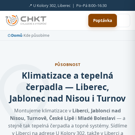
📍 U Kolory 302, Liberec | Po–Pá 8:00–16:30
Poptávka
Domů
›
Kde působíme
PŮSOBNOST
Klimatizace a tepelná
čerpadla — Liberec,
Jablonec nad Nisou i Turnov
Montujeme klimatizace v
Liberci, Jablonci nad
Nisou, Turnově, České Lípě
i
Mladé Boleslavi
— a
stejně tak tepelná čerpadla a topné systémy. Sídlíme
v Liberci na adrese U Kolory 302, takže v Liberci a