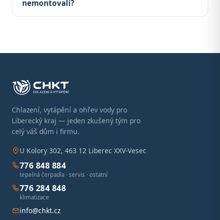
nemontovali?
Chlazení, vytápění a ohřev vody pro
Liberecký kraj — jeden zkušený tým pro
celý váš dům i firmu.
U Kolory 302, 463 12 Liberec XXV-Vesec
776 848 884
tepelná čerpadla · servis · ostatní
776 284 848
klimatizace
info@chkt.cz