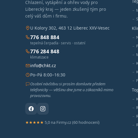
Te
Chlazení, vytápění a ohřev vody pro
Liberecký kraj — jeden zkušený tým pro
celý váš dům i firmu.
S
U Kolory 302, 463 12 Liberec XXV-Vesec
Kl
776 848 884
tepelná čerpadla · servis · ostatní
776 284 848
M
klimatizace
info@chkt.cz
Po–Pá 8:00–16:30
Osobní návštěvu si prosím domluvte předem
telefonicky — většinu dne jsme u zákazníků mimo
To
provozovnu.
K
★★★★★
5,0 na Firmy.cz (60 hodnocení)