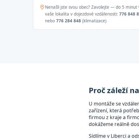
Nenašli jste svou obec? Zavolejte — do 5 minut 
vaše lokalita v dojezdové vzdálenosti:
776 848 
nebo
776 284 848
(klimatizace)
Proč záleží n
U montáže se vzdále
zařízení, která potře
firmou z kraje a fir
dokážeme reálně dost
Sídlíme v Liberci a o