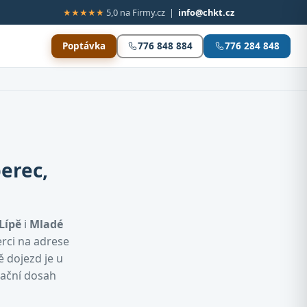
★★★★★
5,0 na Firmy.cz |
info@chkt.cz
Poptávka
776 848 884
776 284 848
erec,
Lípě
i
Mladé
erci na adrese
ě dojezd je u
tační dosah