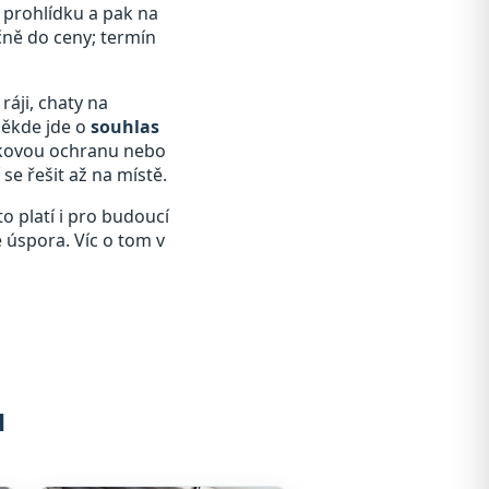
a prohlídku a pak na
čně do ceny; termín
ráji, chaty na
někde jde o
souhlas
átkovou ochranu nebo
se řešit až na místě.
o platí i pro budoucí
e úspora. Víc o tom v
u