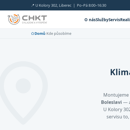
📍 U Kolory 302, Liberec | Po–Pá 8:00–16:30
O nás
Služby
Servis
Real
Domů
›
Kde působíme
Klim
Montujeme 
Boleslavi
— a
U Kolory 302
servisu to