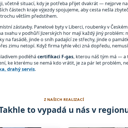
, včetně situací, kdy je potřeba přijet dvakrát — nejprve n
ích částech kraje výjezdy spojujeme, aby cesta nešla zbyte
trochu větším předstihem.
místní zástavby. Panelové byty v Liberci, roubenky v Českém 
a svahu v podhůří Jizerských hor mají každý jiný problém: 
ky na fasádě, jinde o sníh padající ze střechy, jinde o pam
 přes zimu netopí. Když firma tyhle věci zná dopředu, nemusí 
chladivem podléhá
certifikaci F-gas
, kterou náš tým má — a t
zení, ke kterému se nemá kdo vrátit, je za pár let problém, n
a, drahý servis
.
Z NAŠICH REALIZACÍ
Takhle to vypadá u nás v region