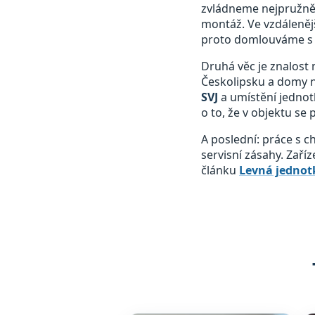
zvládneme nejpružněji
montáž. Ve vzdálenějš
proto domlouváme s 
Druhá věc je znalost 
Českolipsku a domy n
SVJ
a umístění jednot
o to, že v objektu se
A poslední: práce s 
servisní zásahy. Zaří
článku
Levná jednotk