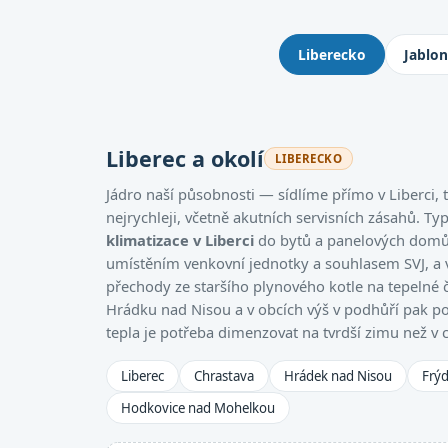
Kde montujeme klimatizace: 
Liberecko
Jablo
Liberec a okolí
LIBERECKO
Jádro naší působnosti — sídlíme přímo v Liberci
nejrychleji, včetně akutních servisních zásahů. Ty
klimatizace v Liberci
do bytů a panelových domů,
umístěním venkovní jednotky a souhlasem SVJ, a
přechody ze staršího plynového kotle na tepelné 
Hrádku nad Nisou a v obcích výš v podhůří pak po
tepla je potřeba dimenzovat na tvrdší zimu než v 
Liberec
Chrastava
Hrádek nad Nisou
Frýd
Hodkovice nad Mohelkou