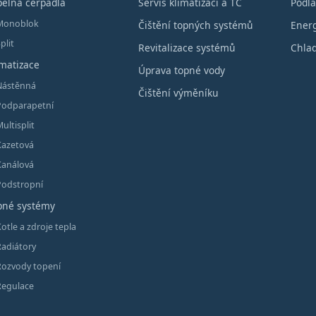
pelná čerpadla
Servis klimatizací a TČ
Podla
Monoblok
Čištění topných systémů
Energ
plit
Revitalizace systémů
Chlad
imatizace
Úprava topné vody
Nástěnná
Čištění výměníku
Podparapetní
ultisplit
Kazetová
Kanálová
Podstropní
pné systémy
otle a zdroje tepla
Radiátory
Rozvody topení
Regulace