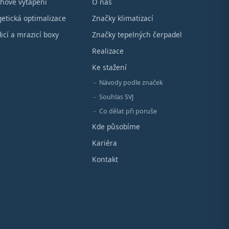
hové vytápění
O nás
etická optimalizace
Značky klimatizací
icí a mrazicí boxy
Značky tepelných čerpadel
Realizace
Ke stažení
Návody podle značek
Souhlas SVJ
Co dělat při poruše
Kde působíme
Kariéra
Kontakt