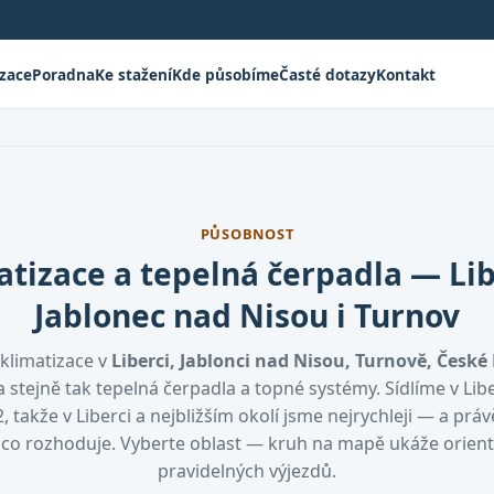
izace
Poradna
Ke stažení
Kde působíme
Časté dotazy
Kontakt
PŮSOBNOST
atizace a tepelná čerpadla — Lib
Jablonec nad Nisou i Turnov
klimatizace v
Liberci, Jablonci nad Nisou, Turnově, České 
 stejně tak tepelná čerpadla a topné systémy. Sídlíme v Lib
, takže v Liberci a nejbližším okolí jsme nejrychleji — a práv
, co rozhoduje. Vyberte oblast — kruh na mapě ukáže orien
pravidelných výjezdů.