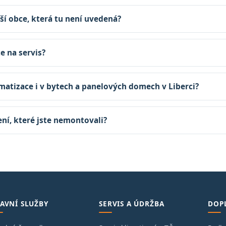
ší obce, která tu není uvedená?
te na servis?
matizace i v bytech a panelových domech v Liberci?
zení, které jste nemontovali?
AVNÍ SLUŽBY
SERVIS A ÚDRŽBA
DOP