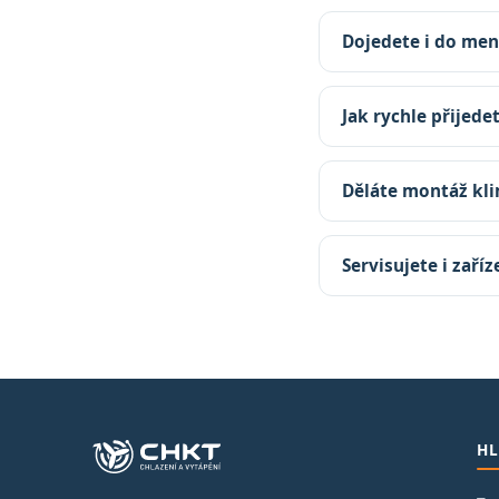
Dojedete i do men
Jak rychle přijede
Děláte montáž kli
Servisujete i zaří
HL