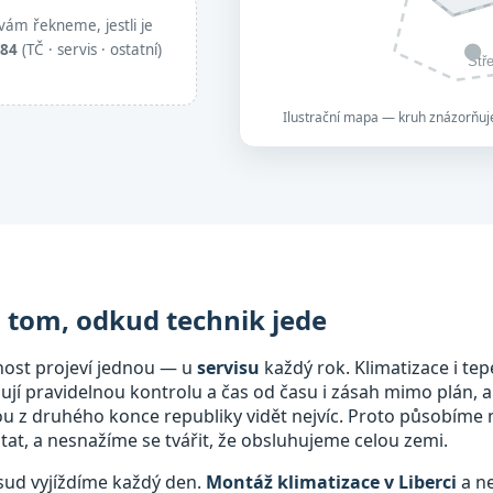
vám řekneme, jestli je
884
(TČ · servis · ostatní)
Stř
Ilustrační mapa — kruh znázorňuje
a tom, odkud technik jede
nost projeví jednou — u
servisu
každý rok. Klimatizace i tep
bují pravidelnou kontrolu a čas od času i zásah mimo plán, a
mou z druhého konce republiky vidět nejvíc. Proto působíme
at, a nesnažíme se tvářit, že obsluhujeme celou zemi.
dsud vyjíždíme každý den.
Montáž klimatizace v Liberci
a ne