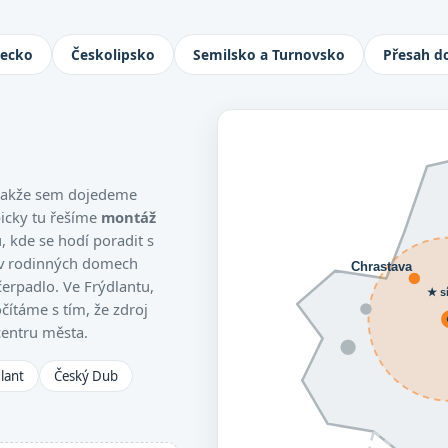
Jablonec nad Nisou, Turnov i Česká L
necko
Českolipsko
Semilsko a Turnovsko
Přesah d
, takže sem dojedeme
picky tu řešíme
montáž
 kde se hodí poradit s
 v rodinných domech
Chrastava
čerpadlo. Ve Frýdlantu,
★ s
čítáme s tím, že zdroj
centru města.
lant
Český Dub