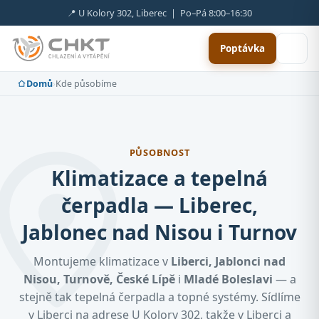
📍 U Kolory 302, Liberec | Po–Pá 8:00–16:30
Poptávka
Domů
›
Kde působíme
PŮSOBNOST
Klimatizace a tepelná
čerpadla — Liberec,
Jablonec nad Nisou i Turnov
Montujeme klimatizace v
Liberci, Jablonci nad
Nisou, Turnově, České Lípě
i
Mladé Boleslavi
— a
stejně tak tepelná čerpadla a topné systémy. Sídlíme
v Liberci na adrese U Kolory 302, takže v Liberci a