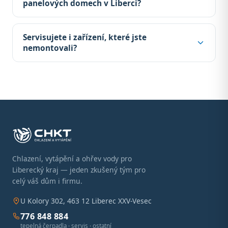
panelových domech v Liberci?
Servisujete i zařízení, které jste
nemontovali?
Chlazení, vytápění a ohřev vody pro
Liberecký kraj — jeden zkušený tým pro
celý váš dům i firmu.
U Kolory 302, 463 12 Liberec XXV-Vesec
776 848 884
tepelná čerpadla · servis · ostatní