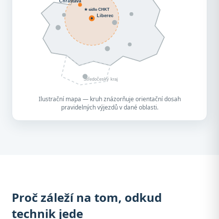
Chrastava
★ sídlo CHKT
Liberec
Středočeský kraj
Ilustrační mapa — kruh znázorňuje orientační dosah
pravidelných výjezdů v dané oblasti.
Proč záleží na tom, odkud
technik jede