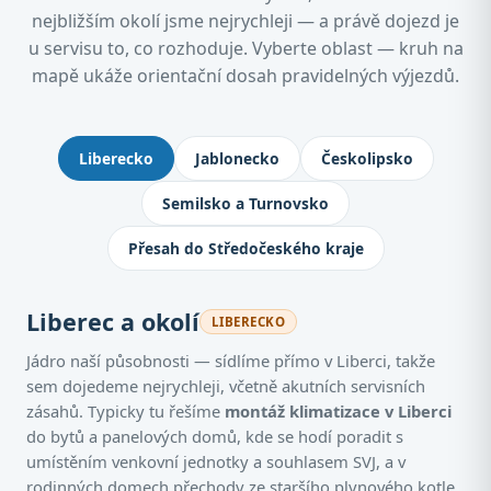
nejbližším okolí jsme nejrychleji — a právě dojezd je
u servisu to, co rozhoduje. Vyberte oblast — kruh na
mapě ukáže orientační dosah pravidelných výjezdů.
Kde montujeme klimatizace: Jablone
Liberecko
Jablonecko
Českolipsko
Semilsko a Turnovsko
Přesah do Středočeského kraje
Liberec a okolí
LIBERECKO
Jádro naší působnosti — sídlíme přímo v Liberci, takže
sem dojedeme nejrychleji, včetně akutních servisních
zásahů. Typicky tu řešíme
montáž klimatizace v Liberci
do bytů a panelových domů, kde se hodí poradit s
umístěním venkovní jednotky a souhlasem SVJ, a v
rodinných domech přechody ze staršího plynového kotle