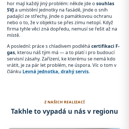
hor mají každý jiný problém: někde jde o
souhlas
SVJ
a umístění jednotky na fasádě, jinde o sníh
padající ze střechy, jinde o památkovou ochranu
nebo o to, že v objektu se přes zimu netopí. Když
firma tyhle věci zná dopředu, nemusí se řešit až na
místě.
A poslední: práce s chladivem podléhá
certifikaci F-
gas
, kterou náš tým má — a to platí i pro budoucí
servisní zásahy. Zařízení, ke kterému se nemá kdo
vrátit, je za pár let problém, ne úspora. Víc o tom v
článku
Levná jednotka, drahý servis
.
Z NAŠICH REALIZACÍ
Takhle to vypadá u nás v regionu