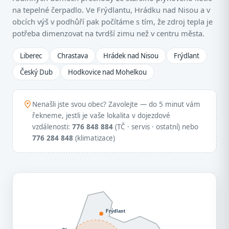
na tepelné čerpadlo. Ve Frýdlantu, Hrádku nad Nisou a v
obcích výš v podhůří pak počítáme s tím, že zdroj tepla je
potřeba dimenzovat na tvrdší zimu než v centru města.
Liberec
Chrastava
Hrádek nad Nisou
Frýdlant
Český Dub
Hodkovice nad Mohelkou
Nenašli jste svou obec? Zavolejte — do 5 minut vám
řekneme, jestli je vaše lokalita v dojezdové
vzdálenosti:
776 848 884
(TČ · servis · ostatní) nebo
776 284 848
(klimatizace)
Frýdlant