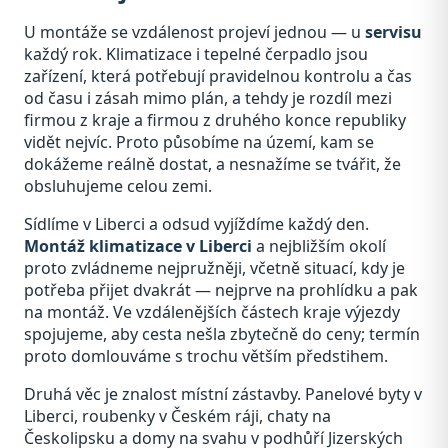
U montáže se vzdálenost projeví jednou — u
servisu
každý rok. Klimatizace i tepelné čerpadlo jsou
zařízení, která potřebují pravidelnou kontrolu a čas
od času i zásah mimo plán, a tehdy je rozdíl mezi
firmou z kraje a firmou z druhého konce republiky
vidět nejvíc. Proto působíme na území, kam se
dokážeme reálně dostat, a nesnažíme se tvářit, že
obsluhujeme celou zemi.
Sídlíme v Liberci a odsud vyjíždíme každý den.
Montáž klimatizace v Liberci
a nejbližším okolí
proto zvládneme nejpružněji, včetně situací, kdy je
potřeba přijet dvakrát — nejprve na prohlídku a pak
na montáž. Ve vzdálenějších částech kraje výjezdy
spojujeme, aby cesta nešla zbytečně do ceny; termín
proto domlouváme s trochu větším předstihem.
Druhá věc je znalost místní zástavby. Panelové byty v
Liberci, roubenky v Českém ráji, chaty na
Českolipsku a domy na svahu v podhůří Jizerských