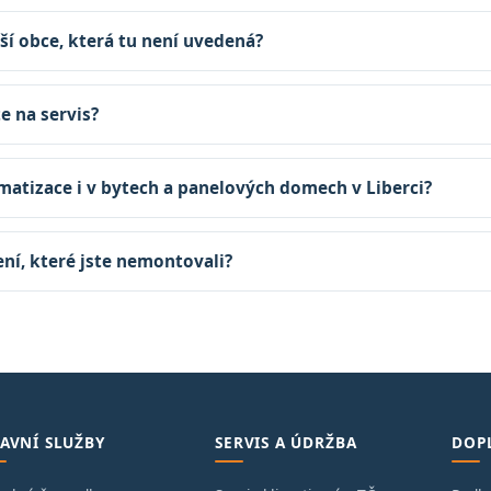
ší obce, která tu není uvedená?
te na servis?
matizace i v bytech a panelových domech v Liberci?
zení, které jste nemontovali?
AVNÍ SLUŽBY
SERVIS A ÚDRŽBA
DOP