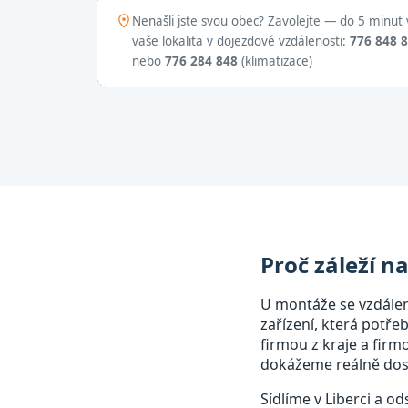
Nenašli jste svou obec? Zavolejte — do 5 minut 
vaše lokalita v dojezdové vzdálenosti:
776 848 
nebo
776 284 848
(klimatizace)
Proč záleží n
U montáže se vzdále
zařízení, která potře
firmou z kraje a fir
dokážeme reálně dost
Sídlíme v Liberci a o