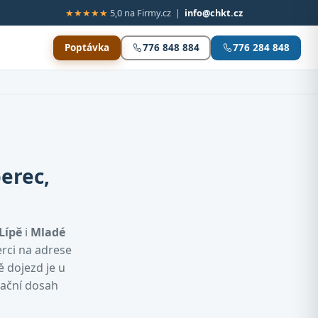
★★★★★
5,0 na Firmy.cz |
info@chkt.cz
Poptávka
776 848 884
776 284 848
erec,
Lípě
i
Mladé
erci na adrese
ě dojezd je u
tační dosah