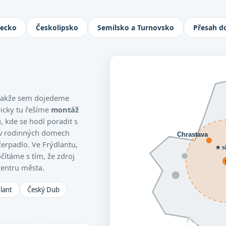
Jablonec nad Nisou, Turnov i Česká L
necko
Českolipsko
Semilsko a Turnovsko
Přesah d
, takže sem dojedeme
picky tu řešíme
montáž
 kde se hodí poradit s
 v rodinných domech
Chrastava
čerpadlo. Ve Frýdlantu,
★ s
čítáme s tím, že zdroj
centru města.
lant
Český Dub