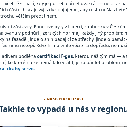
, včetně situací, kdy je potřeba přijet dvakrát — nejprve n
ích částech kraje výjezdy spojujeme, aby cesta nešla zbyte
trochu větším předstihem.
místní zástavby. Panelové byty v Liberci, roubenky v Českém 
a svahu v podhůří Jizerských hor mají každý jiný problém: 
ky na fasádě, jinde o sníh padající ze střechy, jinde o pam
 přes zimu netopí. Když firma tyhle věci zná dopředu, nemusí 
chladivem podléhá
certifikaci F-gas
, kterou náš tým má — a t
zení, ke kterému se nemá kdo vrátit, je za pár let problém, n
a, drahý servis
.
Z NAŠICH REALIZACÍ
Takhle to vypadá u nás v region