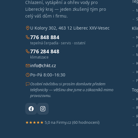
Te
Chlazení, vytápění a ohřev vody pro
Liberecký kraj — jeden zkušený tým pro
celý váš dům i firmu.
S
U Kolory 302, 463 12 Liberec XXV-Vesec
Kl
776 848 884
tepelná čerpadla · servis · ostatní
776 284 848
M
klimatizace
info@chkt.cz
Po–Pá 8:00–16:30
Osobní návštěvu si prosím domluvte předem
telefonicky — většinu dne jsme u zákazníků mimo
To
provozovnu.
K
★★★★★
5,0 na Firmy.cz (60 hodnocení)