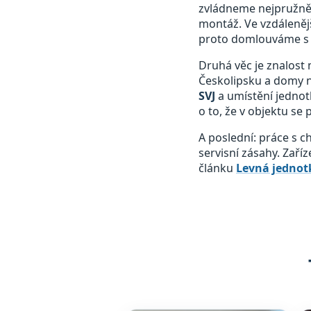
zvládneme nejpružněji
montáž. Ve vzdálenějš
proto domlouváme s 
Druhá věc je znalost 
Českolipsku a domy n
SVJ
a umístění jednot
o to, že v objektu se
A poslední: práce s 
servisní zásahy. Zaří
článku
Levná jednotk