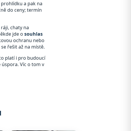
a prohlídku a pak na
čně do ceny; termín
ráji, chaty na
někde jde o
souhlas
átkovou ochranu nebo
se řešit až na místě.
o platí i pro budoucí
e úspora. Víc o tom v
u