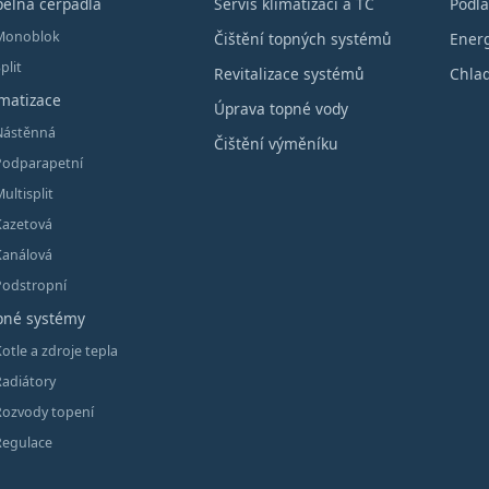
pelná čerpadla
Servis klimatizací a TČ
Podla
Monoblok
Čištění topných systémů
Energ
plit
Revitalizace systémů
Chlad
imatizace
Úprava topné vody
Nástěnná
Čištění výměníku
Podparapetní
ultisplit
Kazetová
Kanálová
Podstropní
pné systémy
otle a zdroje tepla
Radiátory
Rozvody topení
Regulace