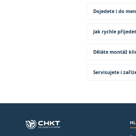
Dojedete i do men
Jak rychle přijede
Děláte montáž kli
Servisujete i zaří
HL