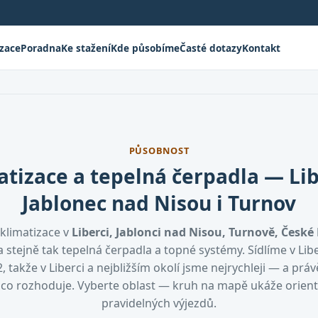
izace
Poradna
Ke stažení
Kde působíme
Časté dotazy
Kontakt
PŮSOBNOST
atizace a tepelná čerpadla — Lib
Jablonec nad Nisou i Turnov
klimatizace v
Liberci, Jablonci nad Nisou, Turnově, České 
 stejně tak tepelná čerpadla a topné systémy. Sídlíme v Lib
, takže v Liberci a nejbližším okolí jsme nejrychleji — a práv
, co rozhoduje. Vyberte oblast — kruh na mapě ukáže orien
pravidelných výjezdů.