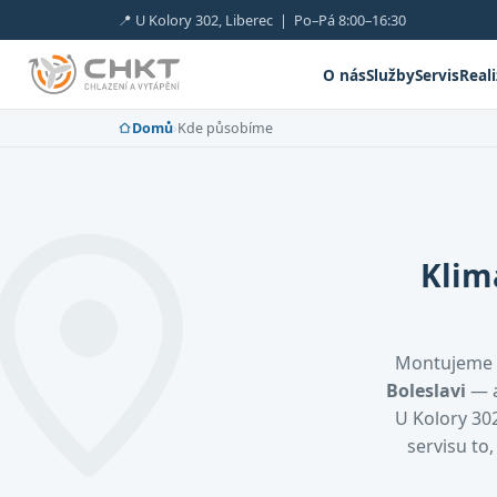
📍 U Kolory 302, Liberec | Po–Pá 8:00–16:30
O nás
Služby
Servis
Real
Domů
›
Kde působíme
Klim
Montujeme 
Boleslavi
— a
U Kolory 302
servisu to