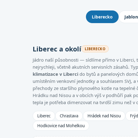
Kde montujeme klimatizace: 
Liberecko
Jablo
Liberec a okolí
LIBERECKO
Jádro naší působnosti — sídlíme přímo v Liberci
nejrychleji, včetně akutních servisních zásahů. Ty
klimatizace v Liberci
do bytů a panelových domů,
umístěním venkovní jednotky a souhlasem SVJ, a
přechody ze staršího plynového kotle na tepelné 
Hrádku nad Nisou a v obcích výš v podhůří pak po
tepla je potřeba dimenzovat na tvrdší zimu než v 
Liberec
Chrastava
Hrádek nad Nisou
Frýd
Hodkovice nad Mohelkou