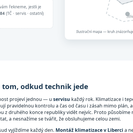
vám řekneme, jestli je
884
(TČ · servis · ostatní)
Stř
Ilustrační mapa — kruh znázorňuje
a tom, odkud technik jede
nost projeví jednou — u
servisu
každý rok. Klimatizace i tep
bují pravidelnou kontrolu a čas od času i zásah mimo plán, a
mou z druhého konce republiky vidět nejvíc. Proto působíme
at, a nesnažíme se tvářit, že obsluhujeme celou zemi.
dsud vyjíždíme každý den.
Montáž klimatizace v Liberci
a ne