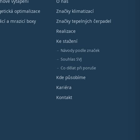
hové vytápění
O nás
etická optimalizace
Značky klimatizací
icí a mrazicí boxy
Značky tepelných čerpadel
Realizace
Ke stažení
Návody podle značek
Souhlas SVJ
Co dělat při poruše
Kde působíme
Kariéra
Kontakt