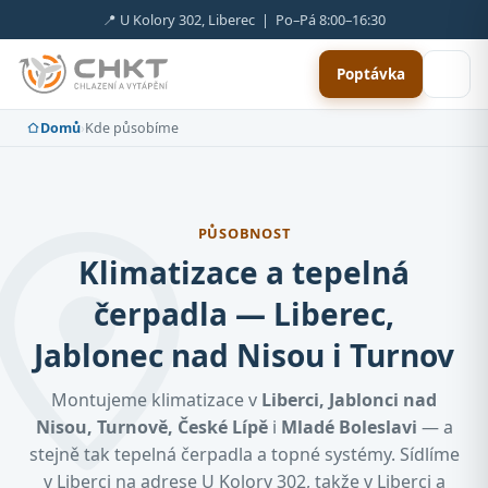
📍 U Kolory 302, Liberec | Po–Pá 8:00–16:30
Poptávka
Domů
›
Kde působíme
PŮSOBNOST
Klimatizace a tepelná
čerpadla — Liberec,
Jablonec nad Nisou i Turnov
Montujeme klimatizace v
Liberci, Jablonci nad
Nisou, Turnově, České Lípě
i
Mladé Boleslavi
— a
stejně tak tepelná čerpadla a topné systémy. Sídlíme
v Liberci na adrese U Kolory 302, takže v Liberci a