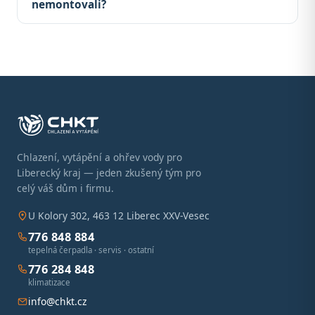
nemontovali?
Chlazení, vytápění a ohřev vody pro
Liberecký kraj — jeden zkušený tým pro
celý váš dům i firmu.
U Kolory 302, 463 12 Liberec XXV-Vesec
776 848 884
tepelná čerpadla · servis · ostatní
776 284 848
klimatizace
info@chkt.cz