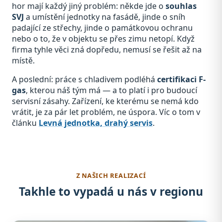
hor mají každý jiný problém: někde jde o
souhlas
SVJ
a umístění jednotky na fasádě, jinde o sníh
padající ze střechy, jinde o památkovou ochranu
nebo o to, že v objektu se přes zimu netopí. Když
firma tyhle věci zná dopředu, nemusí se řešit až na
místě.
A poslední: práce s chladivem podléhá
certifikaci F-
gas
, kterou náš tým má — a to platí i pro budoucí
servisní zásahy. Zařízení, ke kterému se nemá kdo
vrátit, je za pár let problém, ne úspora. Víc o tom v
článku
Levná jednotka, drahý servis
.
Z NAŠICH REALIZACÍ
Takhle to vypadá u nás v regionu