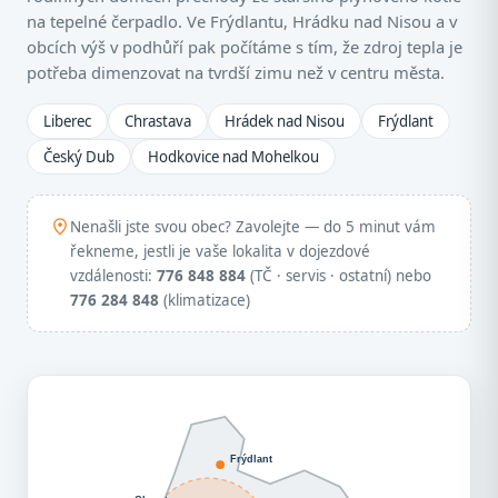
na tepelné čerpadlo. Ve Frýdlantu, Hrádku nad Nisou a v
obcích výš v podhůří pak počítáme s tím, že zdroj tepla je
potřeba dimenzovat na tvrdší zimu než v centru města.
Liberec
Chrastava
Hrádek nad Nisou
Frýdlant
Český Dub
Hodkovice nad Mohelkou
Nenašli jste svou obec? Zavolejte — do 5 minut vám
řekneme, jestli je vaše lokalita v dojezdové
vzdálenosti:
776 848 884
(TČ · servis · ostatní) nebo
776 284 848
(klimatizace)
Frýdlant