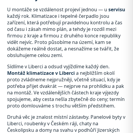
U montáže se vzdálenost projeví jednou — u
servisu
každý rok. Klimatizace i tepelné čerpadlo jsou
zařízení, která potřebují pravidelnou kontrolu a čas
od času i zásah mimo plán, a tehdy je rozdíl mezi
firmou z kraje a firmou z druhého konce republiky
vidět nejvíc. Proto působíme na území, kam se
dokážeme reálně dostat, a nesnažíme se tvářit, že
obsluhujeme celou zemi.
Sídlíme v Liberci a odsud vyjíždíme každý den.
Montáž klimatizace v Liberci
a nejbližším okolí
proto zvládneme nejpružněji, včetně situací, kdy je
potřeba přijet dvakrát — nejprve na prohlídku a pak
na montáž. Ve vzdálenějších částech kraje výjezdy
spojujeme, aby cesta nešla zbytečně do ceny; termín
proto domlouváme s trochu větším předstihem.
Druhá věc je znalost místní zástavby. Panelové byty v
Liberci, roubenky v Českém ráji, chaty na
Českolipsku a domy na svahu v podhůří Jizerských