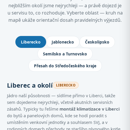
nejbližším okolí jsme nejrychleji — a právě dojezd je
u servisu to, co rozhoduje. Vyberte oblast — kruh na
mapě ukáže orientační dosah pravidelných výjezdů.
Kde montujeme klimatizace: Jablone
Liberecko
Jablonecko
Českolipsko
Semilsko a Turnovsko
Přesah do Středočeského kraje
Liberec a okolí
LIBERECKO
Jádro naší působnosti — sídlíme přímo v Liberci, takže
sem dojedeme nejrychleji, včetně akutních servisních
zásahů. Typicky tu řešíme
montáž klimatizace v Liberci
do bytů a panelových domů, kde se hodí poradit s
umístěním venkovní jednotky a souhlasem SVJ, a v
rodinných domech přechody ze staršího plynového kotle