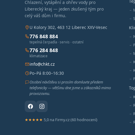
Te
Chlazení, vytápění a ohřev vody pro
Liberecký kraj — jeden zkušený tým pro
celý váš dům i firmu.
S
U Kolory 302, 463 12 Liberec XXV-Vesec
Kl
776 848 884
tepelná čerpadla · servis · ostatní
776 284 848
M
klimatizace
info@chkt.cz
Po–Pá 8:00–16:30
Osobní návštěvu si prosím domluvte předem
telefonicky — většinu dne jsme u zákazníků mimo
To
provozovnu.
K
★★★★★
5,0 na Firmy.cz (60 hodnocení)