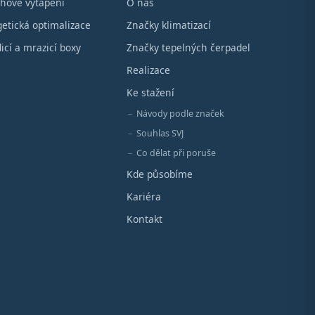
hové vytápění
O nás
etická optimalizace
Značky klimatizací
icí a mrazicí boxy
Značky tepelných čerpadel
Realizace
Ke stažení
Návody podle značek
Souhlas SVJ
Co dělat při poruše
Kde působíme
Kariéra
Kontakt