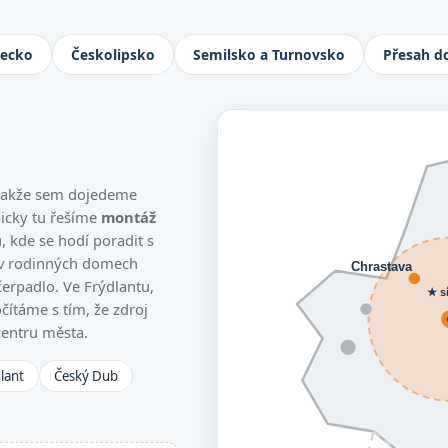
Jablonec nad Nisou, Turnov i Česká L
necko
Českolipsko
Semilsko a Turnovsko
Přesah d
, takže sem dojedeme
picky tu řešíme
montáž
 kde se hodí poradit s
 v rodinných domech
Chrastava
čerpadlo. Ve Frýdlantu,
★ s
čítáme s tím, že zdroj
centru města.
lant
Český Dub