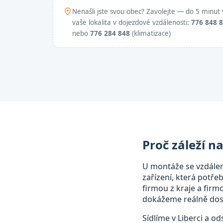
Nenašli jste svou obec? Zavolejte — do 5 minut 
vaše lokalita v dojezdové vzdálenosti:
776 848 
nebo
776 284 848
(klimatizace)
Proč záleží n
U montáže se vzdále
zařízení, která potře
firmou z kraje a fir
dokážeme reálně dost
Sídlíme v Liberci a o