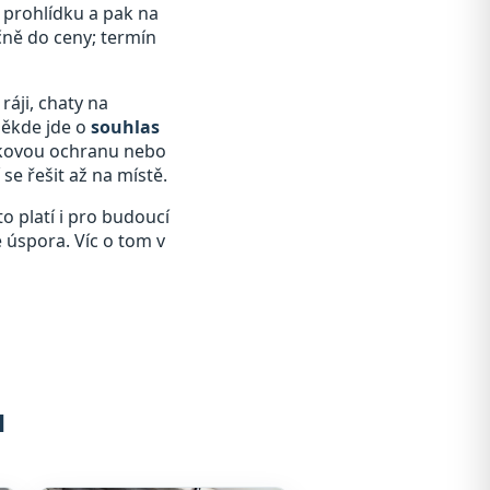
a prohlídku a pak na
čně do ceny; termín
ráji, chaty na
někde jde o
souhlas
átkovou ochranu nebo
se řešit až na místě.
o platí i pro budoucí
e úspora. Víc o tom v
u