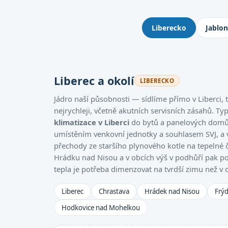
Kde montujeme klimatizace: 
Liberecko
Jablo
Liberec a okolí
LIBERECKO
Jádro naší působnosti — sídlíme přímo v Liberci
nejrychleji, včetně akutních servisních zásahů. Ty
klimatizace v Liberci
do bytů a panelových domů,
umístěním venkovní jednotky a souhlasem SVJ, a
přechody ze staršího plynového kotle na tepelné 
Hrádku nad Nisou a v obcích výš v podhůří pak po
tepla je potřeba dimenzovat na tvrdší zimu než v 
Liberec
Chrastava
Hrádek nad Nisou
Frýd
Hodkovice nad Mohelkou