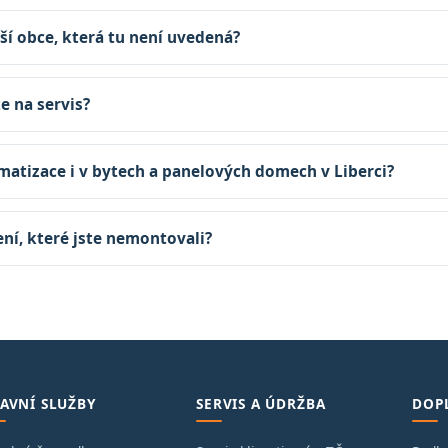
ší obce, která tu není uvedená?
te na servis?
matizace i v bytech a panelových domech v Liberci?
zení, které jste nemontovali?
AVNÍ SLUŽBY
SERVIS A ÚDRŽBA
DOP