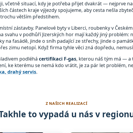
, včetně situací, kdy je potřeba přijet dvakrát — nejprve n
ích částech kraje výjezdy spojujeme, aby cesta nešla zbyte
trochu větším předstihem.
místní zástavby. Panelové byty v Liberci, roubenky v Českém 
a svahu v podhůří Jizerských hor mají každý jiný problém: 
ky na fasádě, jinde o sníh padající ze střechy, jinde o pam
 přes zimu netopí. Když firma tyhle věci zná dopředu, nemusí 
chladivem podléhá
certifikaci F-gas
, kterou náš tým má — a t
zení, ke kterému se nemá kdo vrátit, je za pár let problém, n
a, drahý servis
.
Z NAŠICH REALIZACÍ
Takhle to vypadá u nás v region