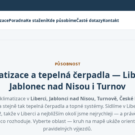
izace
Poradna
Ke stažení
Kde působíme
Časté dotazy
Kontakt
PŮSOBNOST
atizace a tepelná čerpadla — Lib
Jablonec nad Nisou i Turnov
klimatizace v
Liberci, Jablonci nad Nisou, Turnově, České 
 stejně tak tepelná čerpadla a topné systémy. Sídlíme v Lib
, takže v Liberci a nejbližším okolí jsme nejrychleji — a práv
, co rozhoduje. Vyberte oblast — kruh na mapě ukáže orien
pravidelných výjezdů.