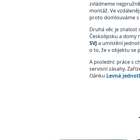
zvládneme nejpružněji
montáž. Ve vzdálenějš
proto domlouváme s 
Druhá věc je znalost 
Českolipsku a domy n
SVJ
a umístění jednot
o to, že v objektu se
A poslední: práce s 
servisní zásahy. Zaří
článku
Levná jednotk