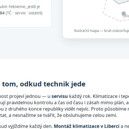
vám řekneme, jestli je
884
(TČ · servis · ostatní)
Stř
Ilustrační mapa — kruh znázorňuje
a tom, odkud technik jede
nost projeví jednou — u
servisu
každý rok. Klimatizace i tep
bují pravidelnou kontrolu a čas od času i zásah mimo plán, a
mou z druhého konce republiky vidět nejvíc. Proto působíme
at, a nesnažíme se tvářit, že obsluhujeme celou zemi.
dsud vyjíždíme každý den.
Montáž klimatizace v Liberci
a ne