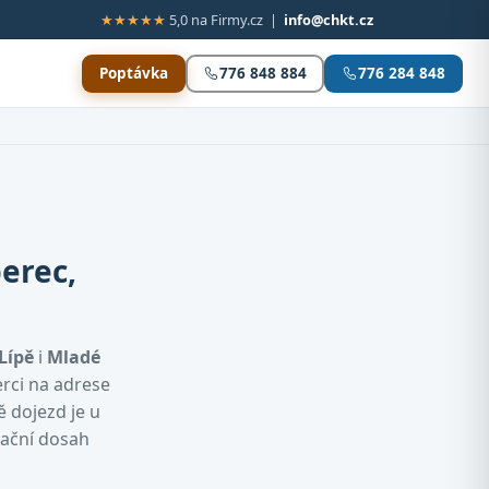
★★★★★
5,0 na Firmy.cz |
info@chkt.cz
Poptávka
776 848 884
776 284 848
erec,
Lípě
i
Mladé
erci na adrese
ě dojezd je u
tační dosah