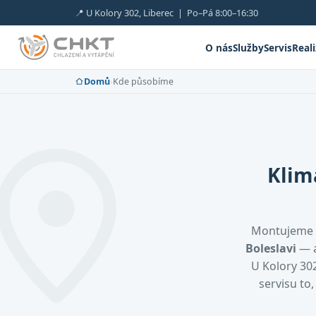
📍 U Kolory 302, Liberec | Po–Pá 8:00–16:30
O nás
Služby
Servis
Real
Domů
›
Kde působíme
Klim
Montujeme 
Boleslavi
— a
U Kolory 302
servisu to