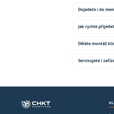
Dojedete i do men
Jak rychle přijede
Děláte montáž kli
Servisujete i zaří
HL