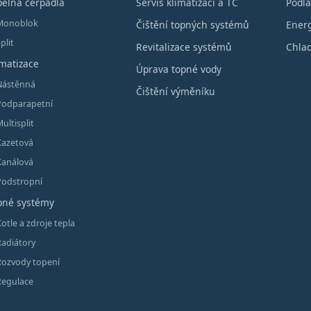
pelná čerpadla
Servis klimatizací a TČ
Podla
Monoblok
Čištění topných systémů
Energ
plit
Revitalizace systémů
Chlad
imatizace
Úprava topné vody
Nástěnná
Čištění výměníku
Podparapetní
ultisplit
Kazetová
Kanálová
Podstropní
pné systémy
otle a zdroje tepla
Radiátory
Rozvody topení
Regulace