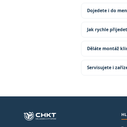
Dojedete i do men
Jak rychle přijede
Děláte montáž kli
Servisujete i zaří
HL