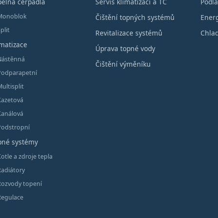
pelná čerpadla
Servis klimatizací a TČ
Podla
Monoblok
Čištění topných systémů
Energ
plit
Revitalizace systémů
Chlad
imatizace
Úprava topné vody
Nástěnná
Čištění výměníku
Podparapetní
ultisplit
Kazetová
Kanálová
Podstropní
pné systémy
otle a zdroje tepla
Radiátory
Rozvody topení
Regulace