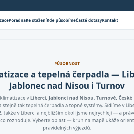
izace
Poradna
Ke stažení
Kde působíme
Časté dotazy
Kontakt
PŮSOBNOST
atizace a tepelná čerpadla — Lib
Jablonec nad Nisou i Turnov
klimatizace v
Liberci, Jablonci nad Nisou, Turnově, České 
 stejně tak tepelná čerpadla a topné systémy. Sídlíme v Lib
, takže v Liberci a nejbližším okolí jsme nejrychleji — a práv
, co rozhoduje. Vyberte oblast — kruh na mapě ukáže orien
pravidelných výjezdů.