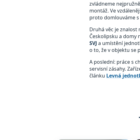
zvládneme nejpružněji
montáž. Ve vzdálenějš
proto domlouváme s 
Druhá věc je znalost 
Českolipsku a domy n
SVJ
a umístění jednot
o to, že v objektu se
A poslední: práce s 
servisní zásahy. Zaří
článku
Levná jednotk