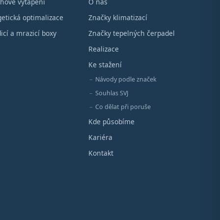
hové vytápění
O nás
etická optimalizace
Značky klimatizací
icí a mrazicí boxy
Značky tepelných čerpadel
Realizace
Ke stažení
Návody podle značek
Souhlas SVJ
Co dělat při poruše
Kde působíme
Kariéra
Kontakt