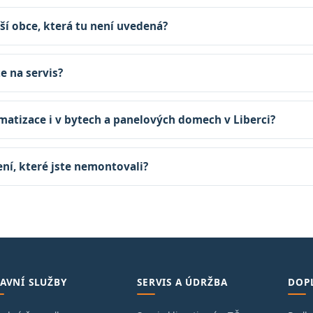
ší obce, která tu není uvedená?
te na servis?
matizace i v bytech a panelových domech v Liberci?
zení, které jste nemontovali?
AVNÍ SLUŽBY
SERVIS A ÚDRŽBA
DOP