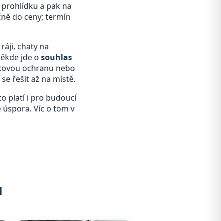
a prohlídku a pak na
čně do ceny; termín
ráji, chaty na
někde jde o
souhlas
átkovou ochranu nebo
se řešit až na místě.
o platí i pro budoucí
e úspora. Víc o tom v
u