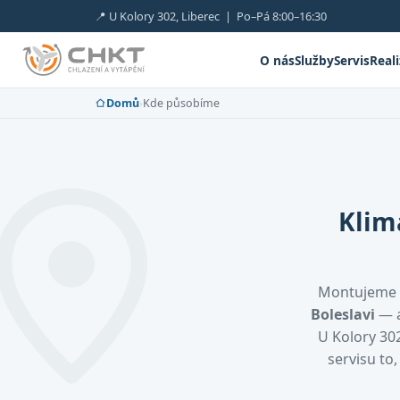
📍 U Kolory 302, Liberec | Po–Pá 8:00–16:30
O nás
Služby
Servis
Real
Domů
›
Kde působíme
Klim
Montujeme 
Boleslavi
— a
U Kolory 302
servisu to