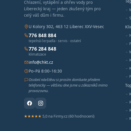
Te
Chlazení, vytápění a ohřev vody pro
Liberecký kraj — jeden zkušený tým pro
celý váš dům i firmu.
S
U Kolory 302, 463 12 Liberec XXV-Vesec
Kl
776 848 884
tepelná čerpadla · servis · ostatní
776 284 848
M
klimatizace
info@chkt.cz
Po–Pá 8:00–16:30
Osobní návštěvu si prosím domluvte předem
telefonicky — většinu dne jsme u zákazníků mimo
To
provozovnu.
K
★★★★★
5,0 na Firmy.cz (60 hodnocení)