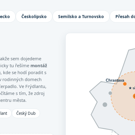
Jablonec nad Nisou, Turnov i Česká L
necko
Českolipsko
Semilsko a Turnovsko
Přesah d
, takže sem dojedeme
picky tu řešíme
montáž
 kde se hodí poradit s
 v rodinných domech
Chrastava
čerpadlo. Ve Frýdlantu,
★ s
čítáme s tím, že zdroj
centru města.
lant
Český Dub