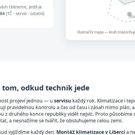
vám řekneme, jestli je
884
(TČ · servis · ostatní)
Stř
Ilustrační mapa — kruh znázorňuje
a tom, odkud technik jede
nost projeví jednou — u
servisu
každý rok. Klimatizace i tep
bují pravidelnou kontrolu a čas od času i zásah mimo plán, a
mou z druhého konce republiky vidět nejvíc. Proto působíme
at, a nesnažíme se tvářit, že obsluhujeme celou zemi.
dsud vyjíždíme každý den.
Montáž klimatizace v Liberci
a ne