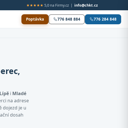
★★★★★
5,0 na Firmy.cz |
info@chkt.cz
Poptávka
776 848 884
776 284 848
erec,
Lípě
i
Mladé
erci na adrese
ě dojezd je u
tační dosah