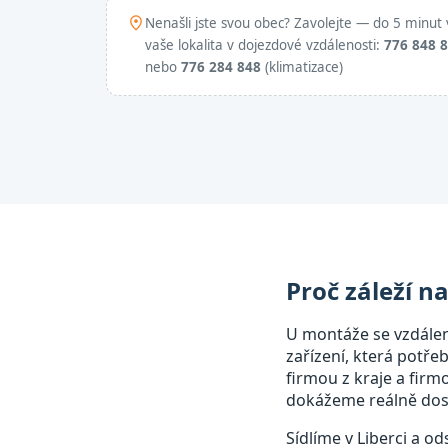
Nenašli jste svou obec? Zavolejte — do 5 minut 
vaše lokalita v dojezdové vzdálenosti:
776 848 
nebo
776 284 848
(klimatizace)
Proč záleží n
U montáže se vzdále
zařízení, která potře
firmou z kraje a fir
dokážeme reálně dost
Sídlíme v Liberci a o