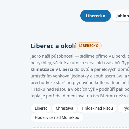
Kde montujeme klimatizace: 
Liberecko
Jablo
Liberec a okolí
LIBERECKO
Jádro naší působnosti — sídlíme přímo v Liberci
nejrychleji, včetně akutních servisních zásahů. Ty
klimatizace v Liberci
do bytů a panelových domů,
umístěním venkovní jednotky a souhlasem SVJ, a
přechody ze staršího plynového kotle na tepelné 
Hrádku nad Nisou a v obcích výš v podhůří pak po
tepla je potřeba dimenzovat na tvrdší zimu než v 
Liberec
Chrastava
Hrádek nad Nisou
Frýd
Hodkovice nad Mohelkou