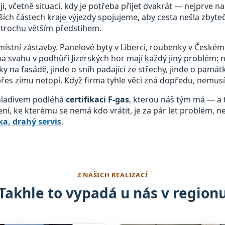
, včetně situací, kdy je potřeba přijet dvakrát — nejprve n
ích částech kraje výjezdy spojujeme, aby cesta nešla zbyte
trochu větším předstihem.
místní zástavby. Panelové byty v Liberci, roubenky v Českém 
a svahu v podhůří Jizerských hor mají každý jiný problém: 
ky na fasádě, jinde o sníh padající ze střechy, jinde o pam
 přes zimu netopí. Když firma tyhle věci zná dopředu, nemusí 
chladivem podléhá
certifikaci F-gas
, kterou náš tým má — a t
zení, ke kterému se nemá kdo vrátit, je za pár let problém, n
a, drahý servis
.
Z NAŠICH REALIZACÍ
Takhle to vypadá u nás v region