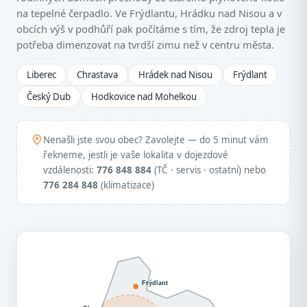
na tepelné čerpadlo. Ve Frýdlantu, Hrádku nad Nisou a v
obcích výš v podhůří pak počítáme s tím, že zdroj tepla je
potřeba dimenzovat na tvrdší zimu než v centru města.
Liberec
Chrastava
Hrádek nad Nisou
Frýdlant
Český Dub
Hodkovice nad Mohelkou
Nenašli jste svou obec? Zavolejte — do 5 minut vám
řekneme, jestli je vaše lokalita v dojezdové
vzdálenosti:
776 848 884
(TČ · servis · ostatní) nebo
776 284 848
(klimatizace)
Frýdlant