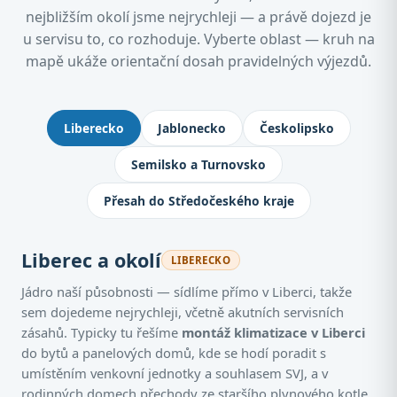
nejbližším okolí jsme nejrychleji — a právě dojezd je
u servisu to, co rozhoduje. Vyberte oblast — kruh na
mapě ukáže orientační dosah pravidelných výjezdů.
Kde montujeme klimatizace: Jablone
Liberecko
Jablonecko
Českolipsko
Semilsko a Turnovsko
Přesah do Středočeského kraje
Liberec a okolí
LIBERECKO
Jádro naší působnosti — sídlíme přímo v Liberci, takže
sem dojedeme nejrychleji, včetně akutních servisních
zásahů. Typicky tu řešíme
montáž klimatizace v Liberci
do bytů a panelových domů, kde se hodí poradit s
umístěním venkovní jednotky a souhlasem SVJ, a v
rodinných domech přechody ze staršího plynového kotle