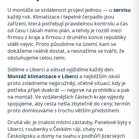
U montáže se vzdálenost projeví jednou — u
servisu
každý rok. Klimatizace i tepelné čerpadlo jsou
zařízení, která potřebují pravidelnou kontrolu a čas
od času i zásah mimo plán, a tehdy je rozdíl mezi
firmou z kraje a firmou z druhého konce republiky
vidět nejvíc. Proto působíme na území, kam se
dokážeme reálně dostat, a nesnažíme se tvářit, že
obsluhujeme celou zemi.
Sídlíme v Liberci a odsud vyjíždíme každý den.
Montáž klimatizace v Liberci
a nejbližším okolí
proto zvládneme nejpružněji, včetně situací, kdy je
potřeba přijet dvakrát — nejprve na prohlídku a pak
na montáž. Ve vzdálenějších částech kraje výjezdy
spojujeme, aby cesta nešla zbytečně do ceny; termín
proto domlouváme s trochu větším předstihem.
Druhá věc je znalost místní zástavby. Panelové byty v
Liberci, roubenky v Českém ráji, chaty na
Českolipsku a domy na svahu v podhůří Jizerských