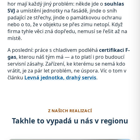
hor mají každý jiný problém: někde jde o
souhlas
SVJ
a umístění jednotky na fasádě, jinde o sníh
padající ze střechy, jinde o památkovou ochranu
nebo o to, že v objektu se přes zimu netopí. Když
firma tyhle věci zná dopředu, nemusí se řešit až na
místě.
A poslední: práce s chladivem podléhá
certifikaci F-
gas
, kterou náš tým má — a to platí i pro budoucí
servisní zásahy. Zařízení, ke kterému se nemá kdo
vrátit, je za pár let problém, ne úspora. Víc o tom v
článku
Levná jednotka, drahý servis
.
Z NAŠICH REALIZACÍ
Takhle to vypadá u nás v regionu