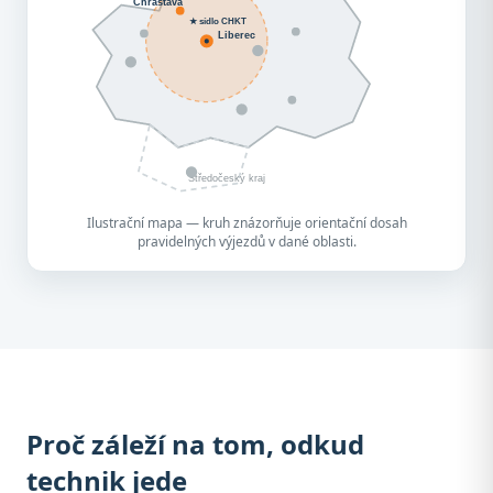
Chrastava
★ sídlo CHKT
Liberec
Středočeský kraj
Ilustrační mapa — kruh znázorňuje orientační dosah
pravidelných výjezdů v dané oblasti.
Proč záleží na tom, odkud
technik jede