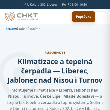
📍 U Kolory 302, Liberec | Po–Pá 8:00–16:30
Poptávka
Domů
›
Kde působíme
PŮSOBNOST
Klimatizace a tepelná
čerpadla — Liberec,
Jablonec nad Nisou i Turnov
Montujeme klimatizace v
Liberci, Jablonci nad
Nisou, Turnově, České Lípě
i
Mladé Boleslavi
— a
stejně tak tepelná čerpadla a topné systémy. Sídlíme
v Liberci na adrese U Kolory 302, takže v Liberci a