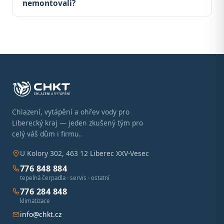
nemontovali?
Chlazení, vytápění a ohřev vody pro
Liberecký kraj — jeden zkušený tým pro
celý váš dům i firmu.
U Kolory 302, 463 12 Liberec XXV-Vesec
776 848 884
tepelná čerpadla · servis · ostatní
776 284 848
klimatizace
info@chkt.cz