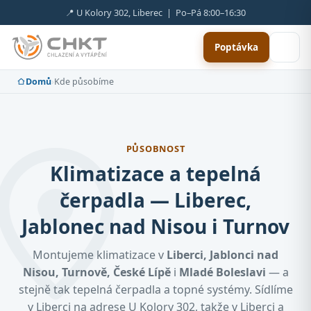
📍 U Kolory 302, Liberec | Po–Pá 8:00–16:30
Poptávka
Domů
›
Kde působíme
PŮSOBNOST
Klimatizace a tepelná
čerpadla — Liberec,
Jablonec nad Nisou i Turnov
Montujeme klimatizace v
Liberci, Jablonci nad
Nisou, Turnově, České Lípě
i
Mladé Boleslavi
— a
stejně tak tepelná čerpadla a topné systémy. Sídlíme
v Liberci na adrese U Kolory 302, takže v Liberci a