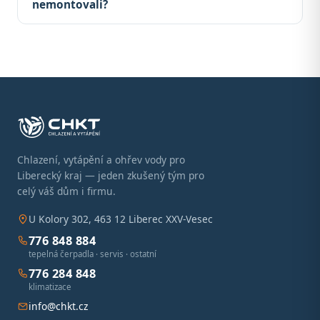
nemontovali?
Chlazení, vytápění a ohřev vody pro
Liberecký kraj — jeden zkušený tým pro
celý váš dům i firmu.
U Kolory 302, 463 12 Liberec XXV-Vesec
776 848 884
tepelná čerpadla · servis · ostatní
776 284 848
klimatizace
info@chkt.cz