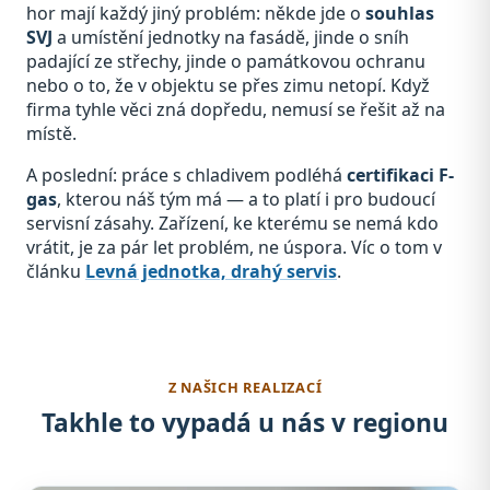
hor mají každý jiný problém: někde jde o
souhlas
SVJ
a umístění jednotky na fasádě, jinde o sníh
padající ze střechy, jinde o památkovou ochranu
nebo o to, že v objektu se přes zimu netopí. Když
firma tyhle věci zná dopředu, nemusí se řešit až na
místě.
A poslední: práce s chladivem podléhá
certifikaci F-
gas
, kterou náš tým má — a to platí i pro budoucí
servisní zásahy. Zařízení, ke kterému se nemá kdo
vrátit, je za pár let problém, ne úspora. Víc o tom v
článku
Levná jednotka, drahý servis
.
Z NAŠICH REALIZACÍ
Takhle to vypadá u nás v regionu