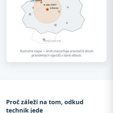
Chrastava
★ sídlo CHKT
Liberec
Středočeský kraj
Ilustrační mapa — kruh znázorňuje orientační dosah
pravidelných výjezdů v dané oblasti.
Proč záleží na tom, odkud
technik jede