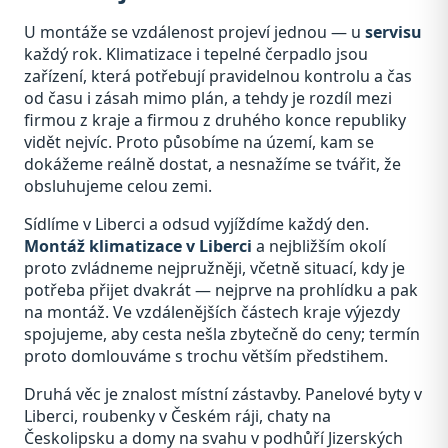
U montáže se vzdálenost projeví jednou — u
servisu
každý rok. Klimatizace i tepelné čerpadlo jsou
zařízení, která potřebují pravidelnou kontrolu a čas
od času i zásah mimo plán, a tehdy je rozdíl mezi
firmou z kraje a firmou z druhého konce republiky
vidět nejvíc. Proto působíme na území, kam se
dokážeme reálně dostat, a nesnažíme se tvářit, že
obsluhujeme celou zemi.
Sídlíme v Liberci a odsud vyjíždíme každý den.
Montáž klimatizace v Liberci
a nejbližším okolí
proto zvládneme nejpružněji, včetně situací, kdy je
potřeba přijet dvakrát — nejprve na prohlídku a pak
na montáž. Ve vzdálenějších částech kraje výjezdy
spojujeme, aby cesta nešla zbytečně do ceny; termín
proto domlouváme s trochu větším předstihem.
Druhá věc je znalost místní zástavby. Panelové byty v
Liberci, roubenky v Českém ráji, chaty na
Českolipsku a domy na svahu v podhůří Jizerských