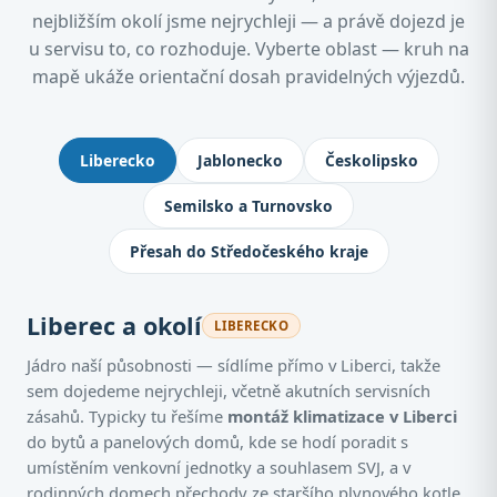
nejbližším okolí jsme nejrychleji — a právě dojezd je
u servisu to, co rozhoduje. Vyberte oblast — kruh na
mapě ukáže orientační dosah pravidelných výjezdů.
Kde montujeme klimatizace: Jablone
Liberecko
Jablonecko
Českolipsko
Semilsko a Turnovsko
Přesah do Středočeského kraje
Liberec a okolí
LIBERECKO
Jádro naší působnosti — sídlíme přímo v Liberci, takže
sem dojedeme nejrychleji, včetně akutních servisních
zásahů. Typicky tu řešíme
montáž klimatizace v Liberci
do bytů a panelových domů, kde se hodí poradit s
umístěním venkovní jednotky a souhlasem SVJ, a v
rodinných domech přechody ze staršího plynového kotle