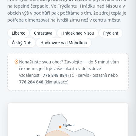
na tepelné čerpadlo. Ve Frýdlantu, Hrádku nad Nisou a v
obcích výš v podhůří pak počítáme s tím, že zdroj tepla je
potřeba dimenzovat na tvrdší zimu než v centru města.
Liberec
Chrastava
Hrádek nad Nisou
Frýdlant
Český Dub
Hodkovice nad Mohelkou
Nenašli jste svou obec? Zavolejte — do 5 minut vám
řekneme, jestli je vaše lokalita v dojezdové
vzdálenosti:
776 848 884
(TČ · servis · ostatní) nebo
776 284 848
(klimatizace)
Frýdlant