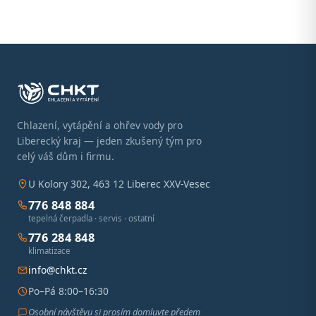
Chlazení, vytápění a ohřev vody pro
Liberecký kraj — jeden zkušený tým pro
celý váš dům i firmu.
U Kolory 302, 463 12 Liberec XXV-Vesec
776 848 884
tepelná čerpadla · servis · ostatní
776 284 848
klimatizace
info@chkt.cz
Po–Pá 8:00–16:30
Osobní návštěvu si prosím domluvte předem