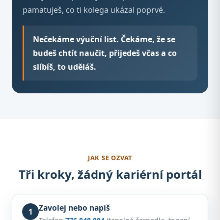
pamatuješ, co ti kolega ukázal poprvé.
Nečekáme výuční list. Čekáme, že se
budeš chtít naučit, přijedeš včas a co
slíbíš, to uděláš.
JAK SE OZVAT
Tři kroky, žádný kariérní portál
Zavolej nebo napiš
1