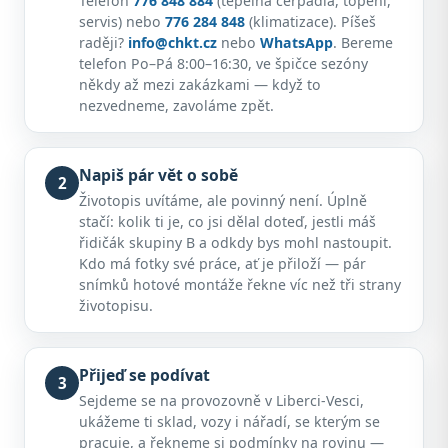
Telefon
776 848 884
(tepelná čerpadla, topení,
servis) nebo
776 284 848
(klimatizace). Píšeš
raději?
info@chkt.cz
nebo
WhatsApp
. Bereme
telefon Po–Pá 8:00–16:30, ve špičce sezóny
někdy až mezi zakázkami — když to
nezvedneme, zavoláme zpět.
Napiš pár vět o sobě
2
Životopis uvítáme, ale povinný není. Úplně
stačí: kolik ti je, co jsi dělal doteď, jestli máš
řidičák skupiny B a odkdy bys mohl nastoupit.
Kdo má fotky své práce, ať je přiloží — pár
snímků hotové montáže řekne víc než tři strany
životopisu.
Přijeď se podívat
3
Sejdeme se na provozovně v Liberci-Vesci,
ukážeme ti sklad, vozy i nářadí, se kterým se
pracuje, a řekneme si podmínky na rovinu —