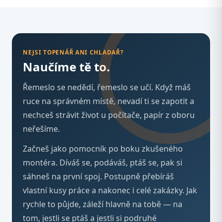
NEJSI TOPENÁŘ ANI CHLADAŘ?
Naučíme tě to.
Řemeslo se nedědí, řemeslo se učí. Když máš
ruce na správném místě, nevadí ti se zapotit a
nechceš strávit život u počítače, papír z oboru
neřešíme.
Začneš jako pomocník po boku zkušeného
montéra. Díváš se, podáváš, ptáš se, pak si
sáhneš na první spoj. Postupně přebíráš
vlastní kusy práce a nakonec i celé zakázky. Jak
rychle to půjde, záleží hlavně na tobě — na
tom, jestli se ptáš a jestli si podruhé