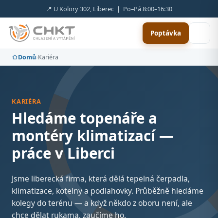
📍 U Kolory 302, Liberec | Po–Pá 8:00–16:30
Poptávka
Domů
›
Kariéra
KARIÉRA
Hledáme topenáře a
montéry klimatizací —
práce v Liberci
Jsme liberecká firma, která dělá tepelná čerpadla,
klimatizace, kotelny a podlahovky. Průběžně hledáme
kolegy do terénu — a když někdo z oboru není, ale
chce dělat rukama, zaučíme ho.