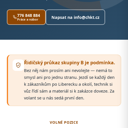
776 848 884
Napsat na
info@chkt.cz
Práce a nábor
Řidičský průkaz skupiny B je podmínka.
Bez něj nám prosím ani nevolejte — nemá to
smysl ani pro jednu stranu. Jezdí se každý den
k zákazníkům po Liberecku a okolí, technik si
vůz řídí sám a materiál si k zakázce doveze. Za
volant se u nás sedá první den.
VOLNÉ POZICE